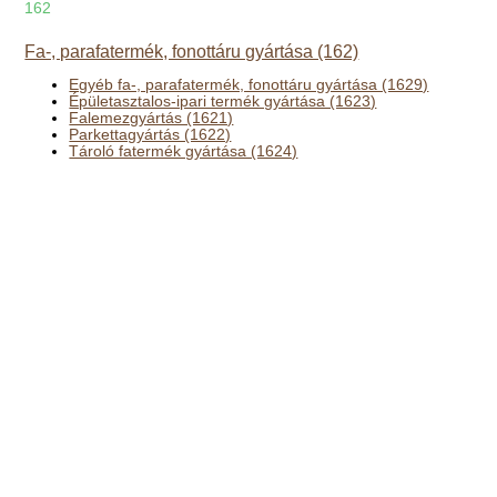
162
Fa-, parafatermék, fonottáru gyártása (162)
Egyéb fa-, parafatermék, fonottáru gyártása (1629)
Épületasztalos-ipari termék gyártása (1623)
Falemezgyártás (1621)
Parkettagyártás (1622)
Tároló fatermék gyártása (1624)