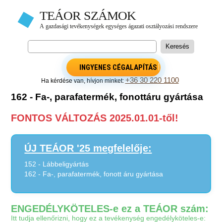
INGYENES CÉGALAPÍTÁS
+36 30 220 1100
Ha kérdése van, hívjon minket:
162 - Fa-, parafatermék, fonottáru gyártása
FONTOS VÁLTOZÁS 2025.01.01-től!
ÚJ TEÁOR '25 megfelelője:
152 - Lábbeligyártás
162 - Fa-, parafatermék, fonott áru gyártása
ENGEDÉLYKÖTELES-e ez a TEÁOR szám:
Itt tudja ellenőrizni, hogy ez a tevékenység engedélyköteles-e: