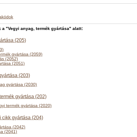
makódok
 "Vegyi anyag, termék gyártása" alatt:
ártása (205)
53)
ermék gyártása (2059)
ás (2052)
rtása (2051)
yártása (203)
ag gyártása (2030)
ermék gyártása (202)
yi termék gyártása (2020)
si cikk gyártása (204)
yártása (2042)
sa (2041)