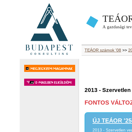
TEÁOR számok '08
>>
2
2013 - Szervetle
FONTOS VÁLTOZÁ
ÚJ TEÁOR '25 
2013 - Szervetlen ve