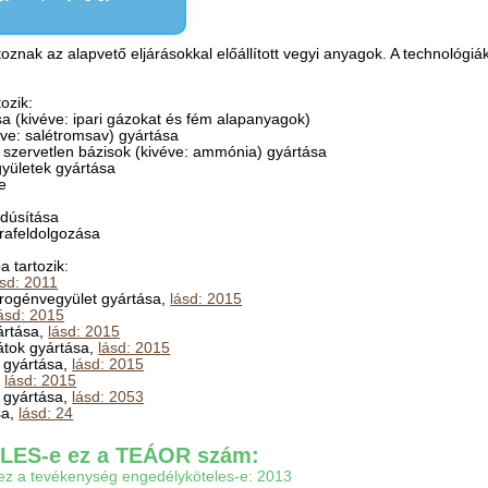
oznak az alapvető eljárásokkal előállított vegyi anyagok. A technológi
ozik:
sa (kivéve: ipari gázokat és fém alapanyagok)
éve: salétromsav) gyártása
b szervetlen bázisok (kivéve: ammónia) gyártása
gyületek gyártása
se
 dúsítása
jrafeldolgozása
 tartozik:
ásd: 2011
itrogénvegyület gyártása,
lásd: 2015
ásd: 2015
ártása,
lásd: 2015
trátok gyártása,
lásd: 2015
 gyártása,
lásd: 2015
,
lásd: 2015
z gyártása,
lásd: 2053
sa,
lásd: 24
ES-e ez a TEÁOR szám:
gy ez a tevékenység engedélyköteles-e: 2013