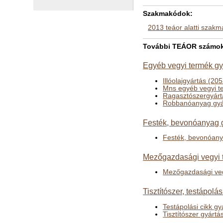
Szakmakódok:
2013 teáor alatti szak
További TEÁOR számok a
Egyéb vegyi termék gy
Illóolajgyártás (20
Mns egyéb vegyi t
Ragasztószergyárt
Robbanóanyag gyá
Festék, bevonóanyag g
Festék, bevonóany
Mezőgazdasági vegyi t
Mezőgazdasági veg
Tisztítószer, testápolá
Testápolási cikk g
Tisztítószer gyártá