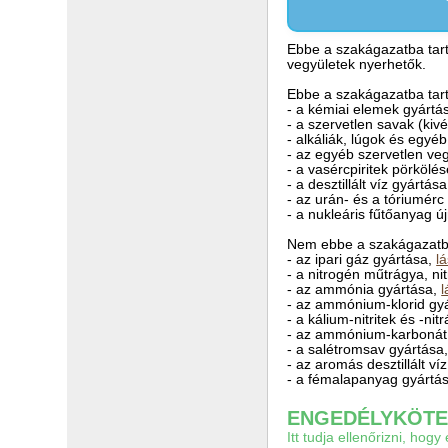
Ebbe a szakágazatba tart
vegyületek nyerhetők.
Ebbe a szakágazatba tart
- a kémiai elemek gyártá
- a szervetlen savak (kiv
- alkáliák, lúgok és egyé
- az egyéb szervetlen ve
- a vasércpiritek pörkölé
- a desztillált víz gyártása
- az urán- és a tóriumérc
- a nukleáris fűtőanyag ú
Nem ebbe a szakágazatba
- az ipari gáz gyártása,
l
- a nitrogén műtrágya, n
- az ammónia gyártása,
l
- az ammónium-klorid gy
- a kálium-nitritek és -ni
- az ammónium-karbonát
- a salétromsav gyártása
- az aromás desztillált ví
- a fémalapanyag gyártá
ENGEDÉLYKÖTEL
Itt tudja ellenőrizni, ho