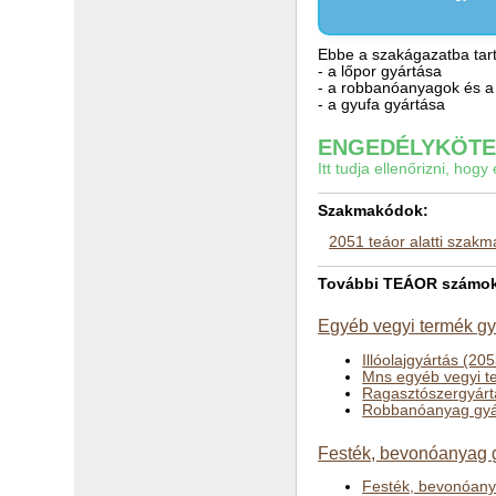
Ebbe a szakágazatba tart
- a lőpor gyártása
- a robbanóanyagok és a p
- a gyufa gyártása
ENGEDÉLYKÖTEL
Itt tudja ellenőrizni, ho
Szakmakódok:
2051 teáor alatti szak
További TEÁOR számok a
Egyéb vegyi termék gy
Illóolajgyártás (20
Mns egyéb vegyi t
Ragasztószergyárt
Robbanóanyag gyá
Festék, bevonóanyag g
Festék, bevonóany