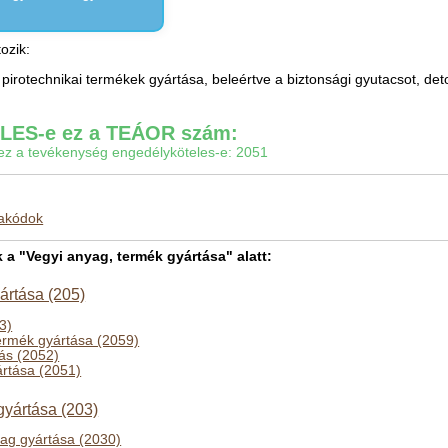
ozik:
irotechnikai termékek gyártása, beleértve a biztonsági gyutacsot, deto
ES-e ez a TEÁOR szám:
gy ez a tevékenység engedélyköteles-e: 2051
makódok
 "Vegyi anyag, termék gyártása" alatt:
ártása (205)
53)
ermék gyártása (2059)
ás (2052)
rtása (2051)
yártása (203)
ag gyártása (2030)