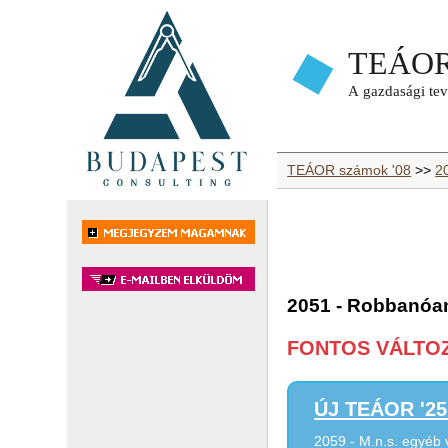
TEÁOR számok '08
>>
2
2051 - Robbanóa
FONTOS VÁLTOZÁ
ÚJ TEÁOR '25 
2059 - M.n.s. egyéb 