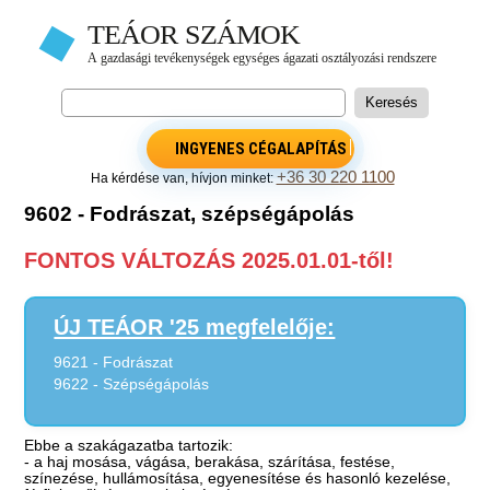
INGYENES CÉGALAPÍTÁS
+36 30 220 1100
Ha kérdése van, hívjon minket:
9602 - Fodrászat, szépségápolás
FONTOS VÁLTOZÁS 2025.01.01-től!
ÚJ TEÁOR '25 megfelelője:
9621 - Fodrászat
9622 - Szépségápolás
Ebbe a szakágazatba tartozik:
- a haj mosása, vágása, berakása, szárítása, festése,
színezése, hullámosítása, egyenesítése és hasonló kezelése,