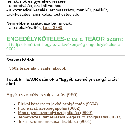
férfiak, nők és gyerekek részére
- a borotválás, szakáll vágása
- a kozmetikai kezelés, arcmasszázs, manikűr, pedikűr,
arckikészítés, sminkelés, testfestés stb.
Nem ebbe a szakágazatba tartozik:
- a parókakészítés,
lásd: 3299
ENGEDÉLYKÖTELES-e ez a TEÁOR szám:
Itt tudja ellenőrizni, hogy ez a tevékenység engedélyköteles-e:
9602
Szakmakódok:
9602 teáor alatti szakmakódok
További TEÁOR számok a "Egyéb személyi szolgáltatás"
alatt:
Egyéb személyi szolgáltatás (960)
Fizikai közérzetet javító szolgáltatás (9604)
Fodrászat, szépségápolás (9602)
Mns egyéb személyi szolgáltatás (9609)
Temetkezés, temetkezést kiegészítő szolgáltatás (9603)
Textil, szőrme mosása, tisztítása (9601)