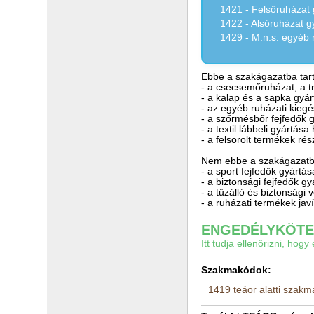
1421 - Felsőruházat 
1422 - Alsóruházat g
1429 - M.n.s. egyéb 
Ebbe a szakágazatba tart
- a csecsemőruházat, a tr
- a kalap és a sapka gyá
- az egyéb ruházati kiegé
- a szőrmésbőr fejfedők 
- a textil lábbeli gyártása
- a felsorolt termékek ré
Nem ebbe a szakágazatba
- a sport fejfedők gyártá
- a biztonsági fejfedők gy
- a tűzálló és biztonsági
- a ruházati termékek jav
ENGEDÉLYKÖTEL
Itt tudja ellenőrizni, ho
Szakmakódok:
1419 teáor alatti szak