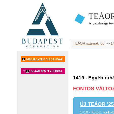
TEÁOR számok '08
>>
1
1419 - Egyéb ruhá
FONTOS VÁLTOZÁ
ÚJ TEÁOR '25 
1410 - Kötött, hurkol