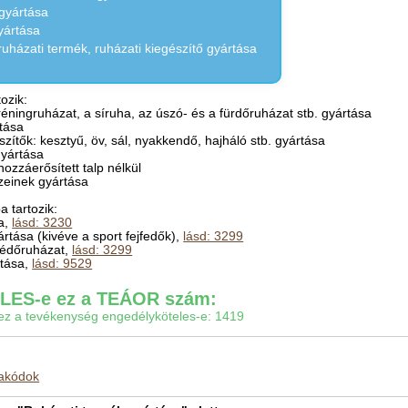
gyártása
yártása
ruházati termék, ruházati kiegészítő gyártása
ozik:
éningruházat, a síruha, az úszó- és a fürdőruházat stb. gyártása
rtása
szítők: kesztyű, öv, sál, nyakkendő, hajháló stb. gyártása
gyártása
 hozzáerősített talp nélkül
szeinek gyártása
 tartozik:
sa,
lásd: 3230
ártása (kivéve a sport fejfedők),
lásd: 3299
 védőruházat,
lásd: 3299
ítása,
lásd: 9529
ES-e ez a TEÁOR szám:
gy ez a tevékenység engedélyköteles-e: 1419
makódok