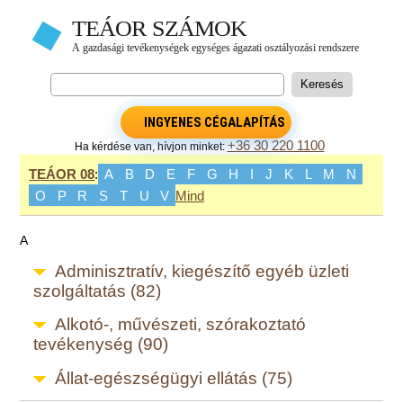
INGYENES CÉGALAPÍTÁS
+36 30 220 1100
Ha kérdése van, hívjon minket:
TEÁOR 08
:
A
B
D
E
F
G
H
I
J
K
L
M
N
O
P
R
S
T
U
V
Mind
A
Adminisztratív, kiegészítő egyéb üzleti
szolgáltatás (82)
Alkotó-, művészeti, szórakoztató
tevékenység (90)
Állat-egészségügyi ellátás (75)