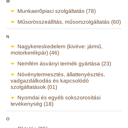
M
Munkaerőpiaci szolgáltatás (78)
Műsorösszeállítás, műsorszolgáltatás (60)
N
Nagykereskedelem (kivéve: jármű,
motorkerékpár) (46)
Nemfém ásványi termék gyártása (23)
Növénytermesztés, állattenyésztés,
vadgazdálkodás és kapcsolódó
szolgáltatások (01)
Nyomdai és egyéb sokszorosítási
tevékenység (18)
O