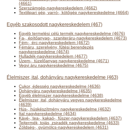
(4661)
Szerszámgép-nagykereskedelem (4662)
Textilipari gép, varró-, kötőgép nagykereskedelme (4664)
Egyéb szakosodott nagykereskedelem (467)
Egyéb termelési célú termék nagykereskedelme (4676)
Fa-, építőanyag-, szaniteráru-nagykereskedelem (4673)
Fém-, érc-nagykereskedelem (4672)
Fémáru, szerelvény, fűtési berendezés
nagykereskedelme (4674)
Hulladék-nagykereskedelem (4677)
Üzem-, tüzelőanyag nagykereskedelme (4671)
Vegyi áru nagykereskedelme (4675)
Élelmiszer, ital, dohányáru nagykereskedelme (463)
Cukor, édesség nagykereskedelme (4636)
Dohányáru nagykereskedelme (4635)
Egyéb élelmiszer nagykereskedelme (4638)
Élelmiszer, ital, dohányáru vegyes nagykereskedelme
(4639)
Hús-, húskészítmény nagykereskedelme (4632)
Ital nagykereskedelme (4634)
Kávé-, tea-, kakaó-, fűszer-nagykereskedelem (4637)
Tejtermék, tojás, zsiradék nagykereskedelme (4633)
Zöldség-, gyümölcs-nagykereskedelem (4631)