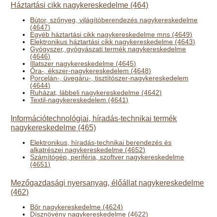
Háztartási cikk nagykereskedelme (464)
Bútor, szőnyeg, világítóberendezés nagykereskedelme
(4647)
Egyéb háztartási cikk nagykereskedelme mns (4649)
Elektronikus háztartási cikk nagykereskedelme (4643)
Gyógyszer, gyógyászati termék nagykereskedelme
(4646)
Illatszer nagykereskedelme (4645)
Óra-, ékszer-nagykereskedelem (4648)
Porcelán-, üvegáru-, tisztítószer-nagykereskedelem
(4644)
Ruházat, lábbeli nagykereskedelme (4642)
Textil-nagykereskedelem (4641)
Információtechnológiai, híradás-technikai termék
nagykereskedelme (465)
Elektronikus, híradás-technikai berendezés és
alkatrészei nagykereskedelme (4652)
Számítógép, periféria, szoftver nagykereskedelme
(4651)
Mezőgazdasági nyersanyag, élőállat nagykereskedelme
(462)
Bőr nagykereskedelme (4624)
Dísznövény nagykereskedelme (4622)