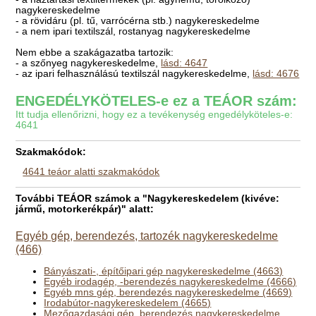
nagykereskedelme
- a rövidáru (pl. tű, varrócérna stb.) nagykereskedelme
- a nem ipari textilszál, rostanyag nagykereskedelme
Nem ebbe a szakágazatba tartozik:
- a szőnyeg nagykereskedelme,
lásd: 4647
- az ipari felhasználású textilszál nagykereskedelme,
lásd: 4676
ENGEDÉLYKÖTELES-e ez a TEÁOR szám:
Itt tudja ellenőrizni, hogy ez a tevékenység engedélyköteles-e:
4641
Szakmakódok:
4641 teáor alatti szakmakódok
További TEÁOR számok a "Nagykereskedelem (kivéve:
jármű, motorkerékpár)" alatt:
Egyéb gép, berendezés, tartozék nagykereskedelme
(466)
Bányászati-, építőipari gép nagykereskedelme (4663)
Egyéb irodagép, -berendezés nagykereskedelme (4666)
Egyéb mns gép, berendezés nagykereskedelme (4669)
Irodabútor-nagykereskedelem (4665)
Mezőgazdasági gép, berendezés nagykereskedelme