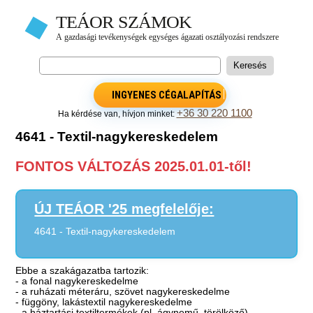
INGYENES CÉGALAPÍTÁS
+36 30 220 1100
Ha kérdése van, hívjon minket:
4641 - Textil-nagykereskedelem
FONTOS VÁLTOZÁS 2025.01.01-től!
ÚJ TEÁOR '25 megfelelője:
4641 - Textil-nagykereskedelem
Ebbe a szakágazatba tartozik:
- a fonal nagykereskedelme
- a ruházati méteráru, szövet nagykereskedelme
- függöny, lakástextil nagykereskedelme
- a háztartási textiltermékek (pl. ágynemű, törölköző)