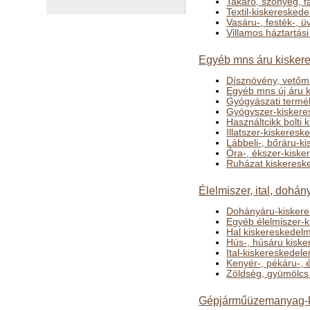
Takaró, szőnyeg, f
Textil-kiskeresked
Vasáru-, festék-, 
Villamos háztartás
Egyéb mns áru kisker
Dísznövény, vetőma
Egyéb mns új áru 
Gyógyászati termé
Gyógyszer-kiskere
Használtcikk bolti
Illatszer-kiskeres
Lábbeli-, bőráru-k
Óra-, ékszer-kisk
Ruházat kiskeresk
Élelmiszer, ital, dohá
Dohányáru-kiskere
Egyéb élelmiszer-
Hal kiskereskedel
Hús-, húsáru kisk
Ital-kiskereskedel
Kenyér-, pékáru-,
Zöldség, gyümölcs
Gépjárműüzemanyag-k