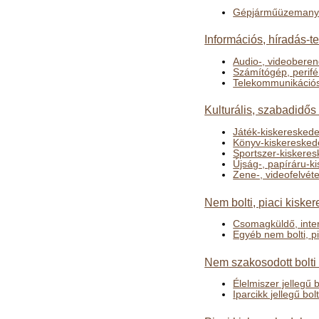
Gépjárműüzemanya
Információs, híradás-t
Audio-, videobere
Számítógép, perifé
Telekommunikációs
Kulturális, szabadidős
Játék-kiskeresked
Könyv-kiskeresked
Sportszer-kiskere
Újság-, papíráru-k
Zene-, videofelvét
Nem bolti, piaci kiske
Csomagküldő, inte
Egyéb nem bolti, p
Nem szakosodott bolti
Élelmiszer jellegű
Iparcikk jellegű bo