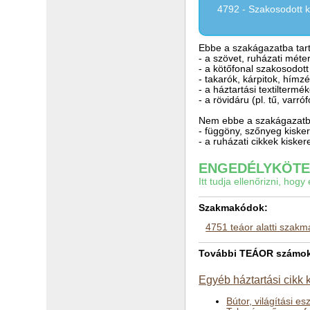
4792 - Szakosodott 
Ebbe a szakágazatba tart
- a szövet, ruházati mét
- a kötőfonal szakosodot
- takarók, kárpitok, hím
- a háztartási textilterm
- a rövidáru (pl. tű, varr
Nem ebbe a szakágazatba
- függöny, szőnyeg kisk
- a ruházati cikkek kisk
ENGEDÉLYKÖTEL
Itt tudja ellenőrizni, ho
Szakmakódok:
4751 teáor alatti szak
További TEÁOR számok a
Egyéb háztartási cikk
Bútor, világítási e