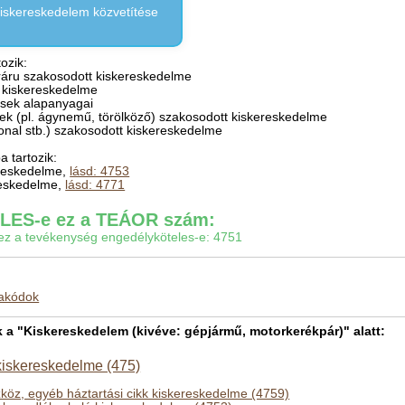
kiskereskedelem közvetítése
ozik:
eráru szakosodott kiskereskedelme
t kiskereskedelme
zések alapanyagai
ékek (pl. ágynemű, törölköző) szakosodott kiskereskedelme
ófonal stb.) szakosodott kiskereskedelme
 tartozik:
ereskedelme,
lásd: 4753
ereskedelme,
lásd: 4771
ES-e ez a TEÁOR szám:
gy ez a tevékenység engedélyköteles-e: 4751
makódok
 "Kiskereskedelem (kivéve: gépjármű, motorkerékpár)" alatt:
 kiskereskedelme (475)
szköz, egyéb háztartási cikk kiskereskedelme (4759)