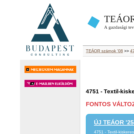
TEÁOR számok '08
>>
4
4751 - Textil-kis
FONTOS VÁLTOZÁ
ÚJ TEÁOR '25 
4751 - Textil-kisker