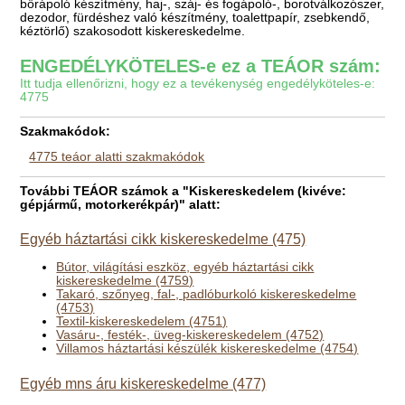
bőrápoló készítmény, haj-, száj- és fogápoló-, borotválkozószer,
dezodor, fürdéshez való készítmény, toalettpapír, zsebkendő,
kéztörlő) szakosodott kiskereskedelme.
ENGEDÉLYKÖTELES-e ez a TEÁOR szám:
Itt tudja ellenőrizni, hogy ez a tevékenység engedélyköteles-e:
4775
Szakmakódok:
4775 teáor alatti szakmakódok
További TEÁOR számok a "Kiskereskedelem (kivéve:
gépjármű, motorkerékpár)" alatt:
Egyéb háztartási cikk kiskereskedelme (475)
Bútor, világítási eszköz, egyéb háztartási cikk
kiskereskedelme (4759)
Takaró, szőnyeg, fal-, padlóburkoló kiskereskedelme
(4753)
Textil-kiskereskedelem (4751)
Vasáru-, festék-, üveg-kiskereskedelem (4752)
Villamos háztartási készülék kiskereskedelme (4754)
Egyéb mns áru kiskereskedelme (477)