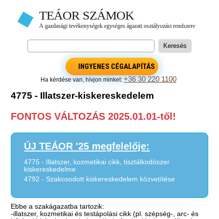
INGYENES CÉGALAPÍTÁS
+36 30 220 1100
Ha kérdése van, hívjon minket:
4775 - Illatszer-kiskereskedelem
FONTOS VÁLTOZÁS 2025.01.01-től!
ÚJ TEÁOR '25 megfelelője:
4775 - Illatszer, kozmetikai cikk, tisztálkodószer
kiskereskedelme
4792 - Szakosodott kiskereskedelem közvetítése
Ebbe a szakágazatba tartozik:
-illatszer, kozmetikai és testápolási cikk (pl. szépség-, arc- és