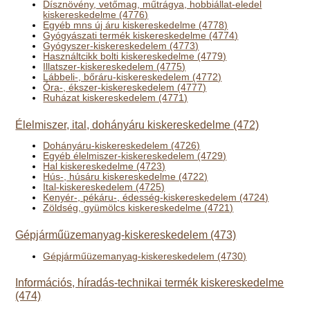
Dísznövény, vetőmag, műtrágya, hobbiállat-eledel
kiskereskedelme (4776)
Egyéb mns új áru kiskereskedelme (4778)
Gyógyászati termék kiskereskedelme (4774)
Gyógyszer-kiskereskedelem (4773)
Használtcikk bolti kiskereskedelme (4779)
Illatszer-kiskereskedelem (4775)
Lábbeli-, bőráru-kiskereskedelem (4772)
Óra-, ékszer-kiskereskedelem (4777)
Ruházat kiskereskedelem (4771)
Élelmiszer, ital, dohányáru kiskereskedelme (472)
Dohányáru-kiskereskedelem (4726)
Egyéb élelmiszer-kiskereskedelem (4729)
Hal kiskereskedelme (4723)
Hús-, húsáru kiskereskedelme (4722)
Ital-kiskereskedelem (4725)
Kenyér-, pékáru-, édesség-kiskereskedelem (4724)
Zöldség, gyümölcs kiskereskedelme (4721)
Gépjárműüzemanyag-kiskereskedelem (473)
Gépjárműüzemanyag-kiskereskedelem (4730)
Információs, híradás-technikai termék kiskereskedelme
(474)