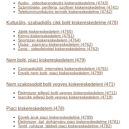
Audio-, videoberendezés kiskereskedelme (4743)
Számítógép, periféria, szoftver kiskereskedelme (4741)
Telekommunikációs termék kiskereskedelme (4742)
Kulturális, szabadidős cikk bolti kiskereskedelme (476)
Játék-kiskereskedelem (4765)
Könyv-kiskereskedelem (4761)
Sportszer-kiskereskedelem (4764)
Újság-, papíráru-kiskereskedelem (4762)
Zene-, videofelvétel kiskereskedelme (4763)
Nem bolti, piaci kiskereskedelem (479)
Csomagküldő, internetes kiskereskedelem (4791)
Egyéb nem bolti, piaci kiskereskedelem (4799)
Nem szakosodott bolti vegyes kiskereskedelem (471)
Élelmiszer jellegű bolti vegyes kiskereskedelem (4711)
Iparcikk jellegű bolti vegyes kiskereskedelem (4719)
Piaci kiskereskedelem (478)
Egyéb áruk piaci kiskereskedelme (4789)
Élelmiszer, ital, dohányáru piaci kiskereskedelme (4781)
Textil, ruházat, lábbeli piaci kiskereskedelme (4782)