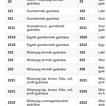
22
23
gyártása
gyár
221
Gumitermék gyártása
152
Lább
221
Gumitermék gyártása
221
Gumi
Gumiabroncs, gumitömlő
Gumi
2211
2211
gyártása
gyár
2219
Egyéb gumitermék gyártása
1520
Lább
2219
Egyéb gumitermék gyártása
2212
Egyé
222
Műanyag termék gyártása
152
Lább
222
Műanyag termék gyártása
222
Műan
Beto
222
Műanyag termék gyártása
236
gyár
Műanyag lap, lemez, fólia, cső,
Műan
2221
2221
profil gyártása
profi
Műanyag lap, lemez, fólia, cső,
Műan
2221
2225
profil gyártása
és fe
Műanyag csomagolóeszköz
Műan
2222
2222
gyártása
gyár