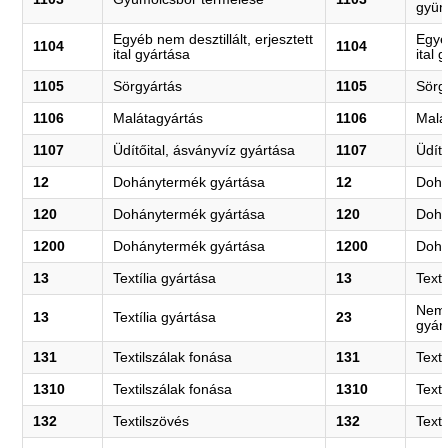
gyüm
Egyéb nem desztillált, erjesztett
Egyéb
1104
1104
ital gyártása
ital 
1105
Sörgyártás
1105
Sörg
1106
Malátagyártás
1106
Malá
1107
Üdítőital, ásványvíz gyártása
1107
Üdítő
12
Dohánytermék gyártása
12
Dohá
120
Dohánytermék gyártása
120
Dohá
1200
Dohánytermék gyártása
1200
Dohá
13
Textília gyártása
13
Textí
Nemf
13
Textília gyártása
23
gyár
131
Textilszálak fonása
131
Texti
1310
Textilszálak fonása
1310
Texti
132
Textilszövés
132
Text