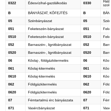
Halá
0322
Édesvízihal-gazdálkodás
0330
szolg
B
BÁNYÁSZAT, KŐFEJTÉS
B
BÁN
05
Szénbányászat
05
Szén
051
Feketeszén-bányászat
051
Feke
0510
Feketeszén-bányászat
0510
Feke
052
Barnaszén-, lignitbányászat
052
Barn
0520
Barnaszén-, lignitbányászat
0520
Barn
06
Kőolaj-, földgázkitermelés
06
Kőola
061
Kőolaj-kitermelés
061
Kőol
0610
Kőolaj-kitermelés
0610
Kőol
062
Földgázkitermelés
062
Föld
0620
Földgázkitermelés
0620
Föld
07
Fémtartalmú érc bányászata
07
Fémt
071
Vasércbányászat
071
Vasé