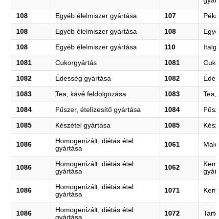
gyár
108
Egyéb élelmiszer gyártása
107
Péká
108
Egyéb élelmiszer gyártása
108
Egyé
108
Egyéb élelmiszer gyártása
110
Italg
1081
Cukorgyártás
1081
Cuko
1082
Édesség gyártása
1082
Édes
1083
Tea, kávé feldolgozása
1083
Tea,
1084
Fűszer, ételízesítő gyártása
1084
Fűsze
1085
Készétel gyártása
1085
Kész
Homogenizált, diétás étel
1086
1061
Malo
gyártása
Homogenizált, diétás étel
Kemé
1086
1062
gyártása
gyár
Homogenizált, diétás étel
1086
1071
Keny
gyártása
Homogenizált, diétás étel
1086
1072
Tartó
gyártása