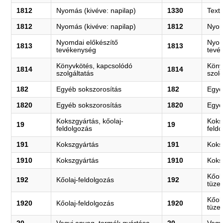
1812
Nyomás (kivéve: napilap)
1330
Texti
1812
Nyomás (kivéve: napilap)
1812
Nyom
Nyomdai előkészítő
Nyom
1813
1813
tevékenység
tevé
Könyvkötés, kapcsolódó
Köny
1814
1814
szolgáltatás
szolg
182
Egyéb sokszorosítás
182
Egyé
1820
Egyéb sokszorosítás
1820
Egyé
Kokszgyártás, kőolaj-
Koks
19
19
feldolgozás
feld
191
Kokszgyártás
191
Koks
1910
Kokszgyártás
1910
Koks
Kőola
192
Kőolaj-feldolgozás
192
tüze
Kőola
1920
Kőolaj-feldolgozás
1920
tüze