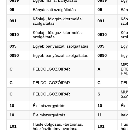
0899
Egyéb m.n.s. bányászat
0899
Egyé
09
Bányászati szolgáltatás
09
Bány
Kőolaj-, földgáz-kitermelési
Kőola
091
091
szolgáltatás
szolg
Kőolaj-, földgáz-kitermelési
Kőola
0910
0910
szolgáltatás
szolg
099
Egyéb bányászati szolgáltatás
099
Egyé
0990
Egyéb bányászati szolgáltatás
0990
Egyé
MEZ
C
FELDOLGOZÓIPAR
A
ERD
HAL
C
FELDOLGOZÓIPAR
C
FEL
MŰV
C
FELDOLGOZÓIPAR
S
SZA
10
Élelmiszergyártás
10
Élel
10
Élelmiszergyártás
11
Italg
Húsfeldolgozás, -tartósítás,
Húsfe
101
101
húskészítmény gyártása
húsk