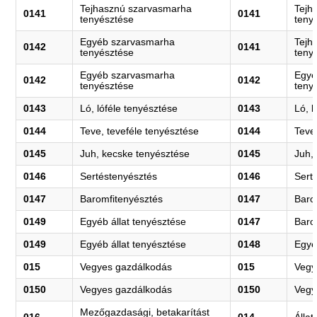
Tejhasznú szarvasmarha
Tejh
0141
0141
tenyésztése
teny
Egyéb szarvasmarha
Tejh
0142
0141
tenyésztése
teny
Egyéb szarvasmarha
Egyé
0142
0142
tenyésztése
teny
0143
Ló, lóféle tenyésztése
0143
Ló, l
0144
Teve, teveféle tenyésztése
0144
Teve
0145
Juh, kecske tenyésztése
0145
Juh,
0146
Sertéstenyésztés
0146
Sert
0147
Baromfitenyésztés
0147
Baro
0149
Egyéb állat tenyésztése
0147
Baro
0149
Egyéb állat tenyésztése
0148
Egyé
015
Vegyes gazdálkodás
015
Vegy
0150
Vegyes gazdálkodás
0150
Vegy
Mezőgazdasági, betakarítást