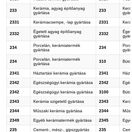
Kerámia, agyag építőanyag
Kerá
233
233
gyártása
gyár
2331
Kerámiacsempe, -lap gyártása
2331
Kerá
Égetett agyag építőanyag
Éget
2332
2332
gyártása
gyár
Porcelán, kerámiatermék
Porc
234
234
gyártása
gyár
Porcelán, kerámiatermék
234
310
Búto
gyártása
2341
Háztartási kerámia gyártása
2341
Házt
2342
Egészségügyi kerámia gyártása
2342
Egés
2342
Egészségügyi kerámia gyártása
3100
Búto
2343
Kerámia szigetelő gyártása
2343
Kerá
2344
Műszaki kerámia gyártása
2344
Műsz
2349
Egyéb kerámiatermék gyártása
2345
Egyé
235
Cement-, mész-, gipszgyártás
235
Ceme