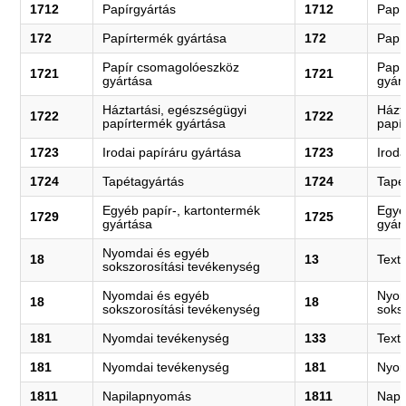
1712
Papírgyártás
1712
Papí
172
Papírtermék gyártása
172
Papí
Papír csomagolóeszköz
Papí
1721
1721
gyártása
gyár
Háztartási, egészségügyi
Házt
1722
1722
papírtermék gyártása
papí
1723
Irodai papíráru gyártása
1723
Irod
1724
Tapétagyártás
1724
Tapé
Egyéb papír-, kartontermék
Egyé
1729
1725
gyártása
gyár
Nyomdai és egyéb
18
13
Textí
sokszorosítási tevékenység
Nyomdai és egyéb
Nyom
18
18
sokszorosítási tevékenység
soks
181
Nyomdai tevékenység
133
Texti
181
Nyomdai tevékenység
181
Nyom
1811
Napilapnyomás
1811
Napi