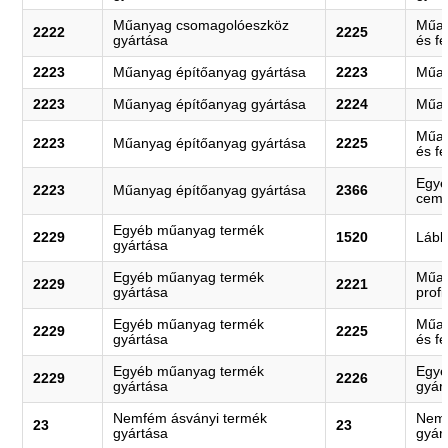
Műanyag csomagolóeszköz
Műan
2222
2225
gyártása
és fe
2223
Műanyag építőanyag gyártása
2223
Műan
2223
Műanyag építőanyag gyártása
2224
Műan
Műan
2223
Műanyag építőanyag gyártása
2225
és fe
Egyé
2223
Műanyag építőanyag gyártása
2366
ceme
Egyéb műanyag termék
2229
1520
Lább
gyártása
Egyéb műanyag termék
Műan
2229
2221
gyártása
profi
Egyéb műanyag termék
Műan
2229
2225
gyártása
és fe
Egyéb műanyag termék
Egyé
2229
2226
gyártása
gyár
Nemfém ásványi termék
Nemf
23
23
gyártása
gyár