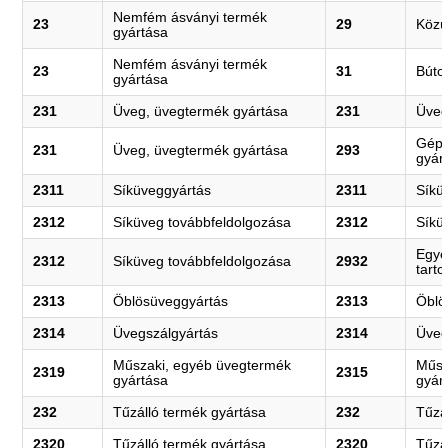
Nemfém ásványi termék
23
29
Közú
gyártása
Nemfém ásványi termék
23
31
Búto
gyártása
231
Üveg, üvegtermék gyártása
231
Üveg
Gépj
231
Üveg, üvegtermék gyártása
293
gyár
2311
Síküveggyártás
2311
Síkü
2312
Síküveg továbbfeldolgozása
2312
Síkü
Egyé
2312
Síküveg továbbfeldolgozása
2932
tart
2313
Öblösüveggyártás
2313
Öblö
2314
Üvegszálgyártás
2314
Üveg
Műszaki, egyéb üvegtermék
Műsz
2319
2315
gyártása
gyár
232
Tűzálló termék gyártása
232
Tűzá
2320
Tűzálló termék gyártása
2320
Tűzá