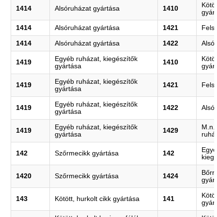
Kötöt
1414
Alsóruházat gyártása
1410
gyár
1414
Alsóruházat gyártása
1421
Fels
1414
Alsóruházat gyártása
1422
Alsó
Egyéb ruházat, kiegészítők
Kötöt
1419
1410
gyártása
gyár
Egyéb ruházat, kiegészítők
1419
1421
Fels
gyártása
Egyéb ruházat, kiegészítők
1419
1422
Alsó
gyártása
Egyéb ruházat, kiegészítők
M.n.
1419
1429
gyártása
ruhá
Egyé
142
Szőrmecikk gyártása
142
kieg
Bőrr
1420
Szőrmecikk gyártása
1424
gyár
Kötöt
143
Kötött, hurkolt cikk gyártása
141
gyár