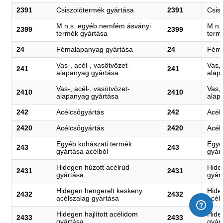
2391
Csiszolótermék gyártása
2391
Csis
M.n.s. egyéb nemfém ásványi
M.n.
2399
2399
termék gyártása
term
24
Fémalapanyag gyártása
24
Fém 
Vas-, acél-, vasötvözet-
Vas,
241
241
alapanyag gyártása
alap
Vas-, acél-, vasötvözet-
Vas,
2410
2410
alapanyag gyártása
alap
242
Acélcsőgyártás
242
Acél
2420
Acélcsőgyártás
2420
Acél
Egyéb kohászati termék
Egyé
243
243
gyártása acélból
gyár
Hidegen húzott acélrúd
Hide
2431
2431
gyártása
gyár
Hidegen hengerelt keskeny
Hide
2432
2432
acélszalag gyártása
acél
Hidegen hajlított acélidom
Hideg
2433
2433
gyártása
gyár