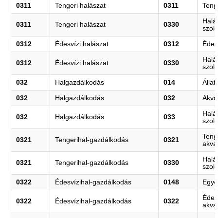
0311
Tengeri halászat
0311
Teng
Halá
0311
Tengeri halászat
0330
szolg
0312
Édesvízi halászat
0312
Édes
Halá
0312
Édesvízi halászat
0330
szolg
032
Halgazdálkodás
014
Álla
032
Halgazdálkodás
032
Akva
Halá
032
Halgazdálkodás
033
szolg
Tenge
0321
Tengerihal-gazdálkodás
0321
akva
Halá
0321
Tengerihal-gazdálkodás
0330
szolg
0322
Édesvízihal-gazdálkodás
0148
Egyé
Édesv
0322
Édesvízihal-gazdálkodás
0322
akva