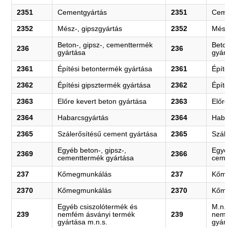
2351
Cementgyártás
2351
Ceme
2352
Mész-, gipszgyártás
2352
Mész
Beton-, gipsz-, cementtermék
Beto
236
236
gyártása
gyár
2361
Építési betontermék gyártása
2361
Épít
2362
Építési gipsztermék gyártása
2362
Épít
2363
Előre kevert beton gyártása
2363
Előr
2364
Habarcsgyártás
2364
Haba
2365
Szálerősítésű cement gyártása
2365
Szál
Egyéb beton-, gipsz-,
Egyé
2369
2366
cementtermék gyártása
ceme
237
Kőmegmunkálás
237
Kőm
2370
Kőmegmunkálás
2370
Kőm
Egyéb csiszolótermék és
M.n.
239
nemfém ásványi termék
239
nemf
gyártása m.n.s.
gyár