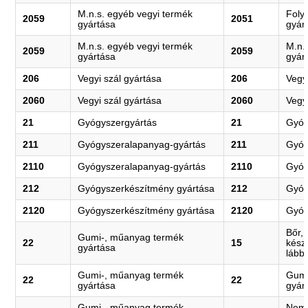
M.n.s. egyéb vegyi termék
Foly
2059
2051
gyártása
gyár
M.n.s. egyéb vegyi termék
M.n.
2059
2059
gyártása
gyár
206
Vegyi szál gyártása
206
Vegy
2060
Vegyi szál gyártása
2060
Vegy
21
Gyógyszergyártás
21
Gyóg
211
Gyógyszeralapanyag-gyártás
211
Gyóg
2110
Gyógyszeralapanyag-gyártás
2110
Gyóg
212
Gyógyszerkészítmény gyártása
212
Gyóg
2120
Gyógyszerkészítmény gyártása
2120
Gyóg
Bőr,
Gumi-, műanyag termék
22
15
kész
gyártása
lábbe
Gumi-, műanyag termék
Gumi
22
22
gyártása
gyár
Gumi-, műanyag termék
Nemf