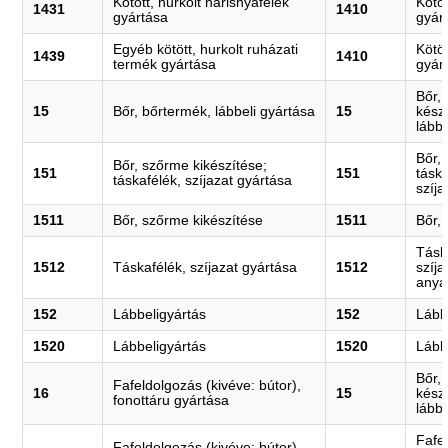
Kötött, hurkolt harisnyafélék
Kötöt
1431
1410
gyártása
gyár
Egyéb kötött, hurkolt ruházati
Kötöt
1439
1410
termék gyártása
gyár
Bőr,
15
Bőr, bőrtermék, lábbeli gyártása
15
kész
lábbe
Bőr,
Bőr, szőrme kikészítése;
151
151
tásk
táskafélék, szíjazat gyártása
szíja
1511
Bőr, szőrme kikészítése
1511
Bőr,
Tásk
1512
Táskafélék, szíjazat gyártása
1512
szíj
anya
152
Lábbeligyártás
152
Lább
1520
Lábbeligyártás
1520
Lább
Bőr,
Fafeldolgozás (kivéve: bútor),
16
15
kész
fonottáru gyártása
lábbe
Fafel
Fafeldolgozás (kivéve: bútor),