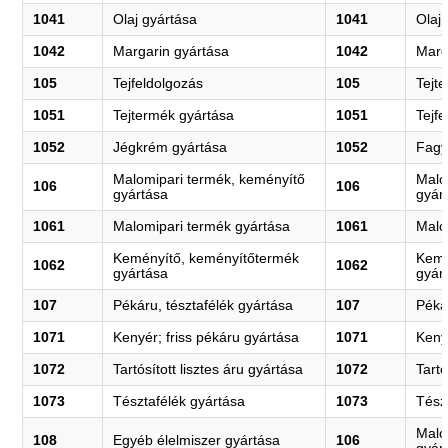
1041
Olaj gyártása
1041
Olaj
1042
Margarin gyártása
1042
Marg
105
Tejfeldolgozás
105
Tejt
1051
Tejtermék gyártása
1051
Tejf
1052
Jégkrém gyártása
1052
Fagy
Malomipari termék, keményítő
Malo
106
106
gyártása
gyár
1061
Malomipari termék gyártása
1061
Malo
Keményítő, keményítőtermék
Kemé
1062
1062
gyártása
gyár
107
Pékáru, tésztafélék gyártása
107
Péká
1071
Kenyér; friss pékáru gyártása
1071
Keny
1072
Tartósított lisztes áru gyártása
1072
Tartó
1073
Tésztafélék gyártása
1073
Tész
Malo
108
Egyéb élelmiszer gyártása
106