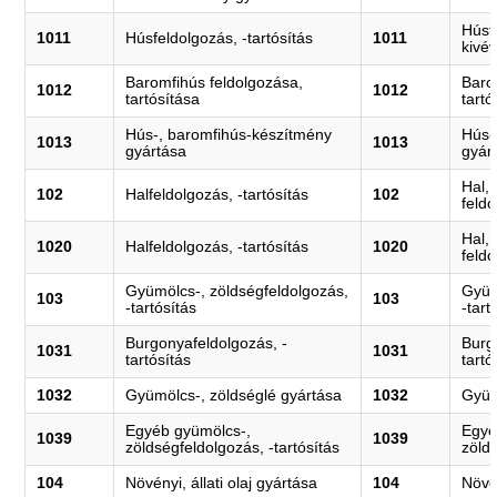
Húsfe
1011
Húsfeldolgozás, -tartósítás
1011
kivé
Baromfihús feldolgozása,
Baro
1012
1012
tartósítása
tartó
Hús-, baromfihús-készítmény
Hús-
1013
1013
gyártása
gyár
Hal,
102
Halfeldolgozás, -tartósítás
102
feldo
Hal,
1020
Halfeldolgozás, -tartósítás
1020
feldo
Gyümölcs-, zöldségfeldolgozás,
Gyüm
103
103
-tartósítás
-tart
Burgonyafeldolgozás, -
Burg
1031
1031
tartósítás
tartó
1032
Gyümölcs-, zöldséglé gyártása
1032
Gyüm
Egyéb gyümölcs-,
Egyé
1039
1039
zöldségfeldolgozás, -tartósítás
zölds
104
Növényi, állati olaj gyártása
104
Növén