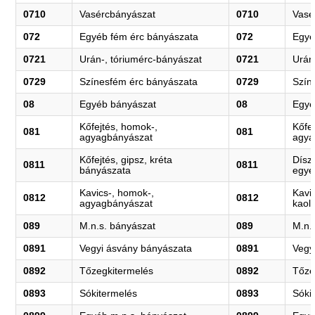
0710
Vasércbányászat
0710
Vasé
072
Egyéb fém érc bányászata
072
Egyé
0721
Urán-, tóriumérc-bányászat
0721
Urán
0729
Színesfém érc bányászata
0729
Szín
08
Egyéb bányászat
08
Egyé
Kőfejtés, homok-,
Kőfe
081
081
agyagbányászat
agya
Kőfejtés, gipsz, kréta
Dísz
0811
0811
bányászata
egyé
Kavics-, homok-,
Kavi
0812
0812
agyagbányászat
kaol
089
M.n.s. bányászat
089
M.n.
0891
Vegyi ásvány bányászata
0891
Vegy
0892
Tőzegkitermelés
0892
Tőze
0893
Sókitermelés
0893
Sóki