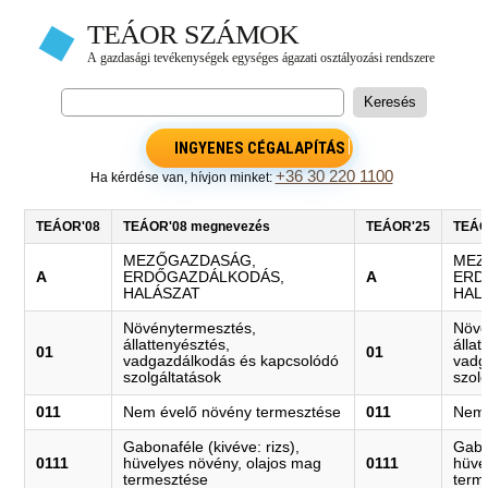
INGYENES CÉGALAPÍTÁS
+36 30 220 1100
Ha kérdése van, hívjon minket:
TEÁOR'08
TEÁOR'08 megnevezés
TEÁOR'25
TEÁO
MEZŐGAZDASÁG,
MEZ
A
ERDŐGAZDÁLKODÁS,
A
ERD
HALÁSZAT
HAL
Növénytermesztés,
Növé
állattenyésztés,
állat
01
01
vadgazdálkodás és kapcsolódó
vadg
szolgáltatások
szol
011
Nem évelő növény termesztése
011
Nem 
Gabonaféle (kivéve: rizs),
Gabon
0111
hüvelyes növény, olajos mag
0111
hüve
termesztése
term