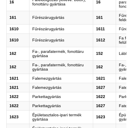
16
16
para
fonottáru gyártása
fonot
Fűré
161
Fűrészárugyártás
161
feld
1610
Fűrészárugyártás
1611
Fűré
Fa f
1610
Fűrészárugyártás
1612
felül
Fa-, parafatermék, fonottáru
162
152
Lább
gyártása
Fa-, parafatermék, fonottáru
Fa-,
162
162
gyártása
gyár
1621
Falemezgyártás
1621
Fale
1621
Falemezgyártás
1627
Fate
1622
Parkettagyártás
1622
Park
1622
Parkettagyártás
1627
Fate
Épületasztalos-ipari termék
Épül
1623
1623
gyártása
gyár