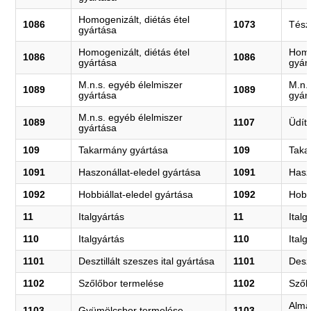
Homogenizált, diétás étel
1086
1073
Tész
gyártása
Homogenizált, diétás étel
Homo
1086
1086
gyártása
gyár
M.n.s. egyéb élelmiszer
M.n.
1089
1089
gyártása
gyár
M.n.s. egyéb élelmiszer
1089
1107
Üdítő
gyártása
109
Takarmány gyártása
109
Taka
1091
Haszonállat-eledel gyártása
1091
Hasz
1092
Hobbiállat-eledel gyártása
1092
Hobb
11
Italgyártás
11
Italg
110
Italgyártás
110
Italg
1101
Desztillált szeszes ital gyártása
1101
Deszt
1102
Szőlőbor termelése
1102
Szől
Alma
1103
Gyümölcsbor termelése
1103