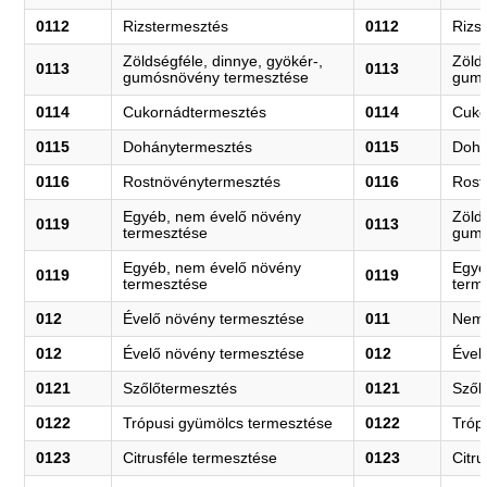
0112
Rizstermesztés
0112
Rizs
Zöldségféle, dinnye, gyökér-,
Zöld
0113
0113
gumósnövény termesztése
gumó
0114
Cukornádtermesztés
0114
Cuko
0115
Dohánytermesztés
0115
Dohá
0116
Rostnövénytermesztés
0116
Rost
Egyéb, nem évelő növény
Zöld
0119
0113
termesztése
gumó
Egyéb, nem évelő növény
Egyé
0119
0119
termesztése
term
012
Évelő növény termesztése
011
Nem 
012
Évelő növény termesztése
012
Ével
0121
Szőlőtermesztés
0121
Szől
0122
Trópusi gyümölcs termesztése
0122
Tróp
0123
Citrusféle termesztése
0123
Citr