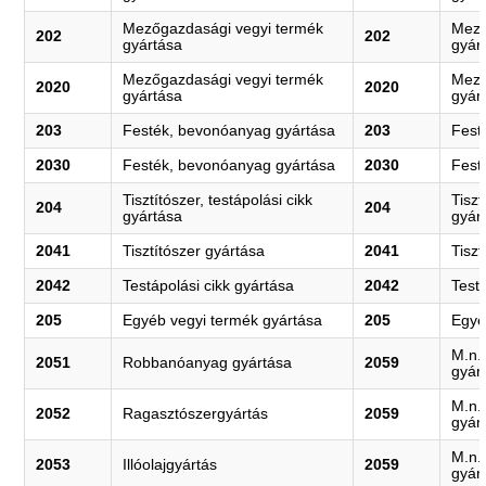
Mezőgazdasági vegyi termék
Mező
202
202
gyártása
gyár
Mezőgazdasági vegyi termék
Mező
2020
2020
gyártása
gyár
203
Festék, bevonóanyag gyártása
203
Fest
2030
Festék, bevonóanyag gyártása
2030
Fest
Tisztítószer, testápolási cikk
Tiszt
204
204
gyártása
gyár
2041
Tisztítószer gyártása
2041
Tiszt
2042
Testápolási cikk gyártása
2042
Test
205
Egyéb vegyi termék gyártása
205
Egyé
M.n.
2051
Robbanóanyag gyártása
2059
gyár
M.n.
2052
Ragasztószergyártás
2059
gyár
M.n.
2053
Illóolajgyártás
2059
gyár