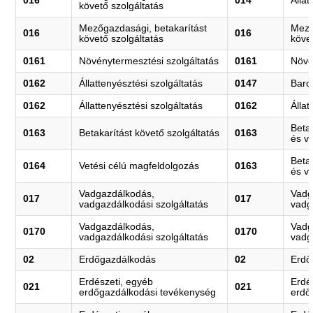
016
014
Álla
követő szolgáltatás
Mezőgazdasági, betakarítást
Mező
016
016
követő szolgáltatás
köve
0161
Növénytermesztési szolgáltatás
0161
Növé
0162
Állattenyésztési szolgáltatás
0147
Baro
0162
Állattenyésztési szolgáltatás
0162
Állat
Betak
0163
Betakarítást követő szolgáltatás
0163
és v
Betak
0164
Vetési célú magfeldolgozás
0163
és v
Vadgazdálkodás,
Vadg
017
017
vadgazdálkodási szolgáltatás
vadg
Vadgazdálkodás,
Vadg
0170
0170
vadgazdálkodási szolgáltatás
vadg
02
Erdőgazdálkodás
02
Erdő
Erdészeti, egyéb
Erdé
021
021
erdőgazdálkodási tevékenység
erdő