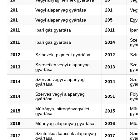
20
Vegyi anyag, termék gyártása
20
Vegy
201
Vegyi alapanyag gyártása
201
Vegy
201
Vegyi alapanyag gyártása
205
Egyé
2011
Ipari gáz gyártása
2011
Ipar
Szer
2011
Ipari gáz gyártása
2014
gyár
2012
Színezék, pigment gyártása
2012
Szín
Szervetlen vegyi alapanyag
Szer
2013
2013
gyártása
gyár
Szerves vegyi alapanyag
Szer
2014
2014
gyártása
gyár
Szerves vegyi alapanyag
Foly
2014
2051
gyártása
gyár
Műtrágya, nitrogénvegyület
Műtr
2015
2015
gyártása
gyár
2016
Műanyag-alapanyag gyártása
2016
Műan
Szintetikus kaucsuk alapanyag
Szin
2017
2017
gyártása
gyár