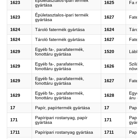
Épületasztalos-ipari termék
1623
1625
Fa n
gyártása
Épületasztalos-ipari termék
1623
1627
Fate
gyártása
1624
Tároló fatermék gyártása
1624
Táro
1624
Tároló fatermék gyártása
1627
Fate
Egyéb fa-, parafatermék,
1629
1520
Lább
fonottáru gyártása
Egyéb fa-, parafatermék,
Szil
1629
1626
fonottáru gyártása
növé
Egyéb fa-, parafatermék,
1629
1627
Fate
fonottáru gyártása
Egyéb fa-, parafatermék,
Egyé
1629
1628
fonottáru gyártása
áru 
17
Papír, papírtermék gyártása
17
Papí
Papíripari rostanyag, papír
Papír
171
171
gyártása
gyár
1711
Papíripari rostanyag gyártása
1711
Papí