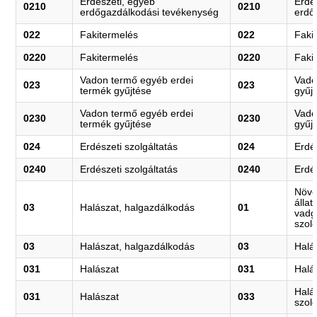
Erdészeti, egyéb
Erdé
0210
0210
erdőgazdálkodási tevékenység
erdő
022
Fakitermelés
022
Faki
0220
Fakitermelés
0220
Faki
Vadon termő egyéb erdei
Vado
023
023
termék gyűjtése
gyűj
Vadon termő egyéb erdei
Vado
0230
0230
termék gyűjtése
gyűj
024
Erdészeti szolgáltatás
024
Erdés
0240
Erdészeti szolgáltatás
0240
Erdés
Növé
állat
03
Halászat, halgazdálkodás
01
vadg
szol
03
Halászat, halgazdálkodás
03
Halá
031
Halászat
031
Halá
Halá
031
Halászat
033
szolg