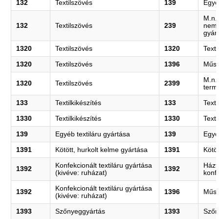
132
Textilszövés
139
Egyé
M.n.
132
Textilszövés
239
nemf
gyár
1320
Textilszövés
1320
Text
1320
Textilszövés
1396
Műsz
M.n.
1320
Textilszövés
2399
term
133
Textilkikészítés
133
Texti
1330
Textilkikészítés
1330
Texti
139
Egyéb textiláru gyártása
139
Egyé
1391
Kötött, hurkolt kelme gyártása
1391
Kötöt
Konfekcionált textiláru gyártása
Házta
1392
1392
(kivéve: ruházat)
konfe
Konfekcionált textiláru gyártása
1392
1396
Műsz
(kivéve: ruházat)
1393
Szőnyeggyártás
1393
Szőn