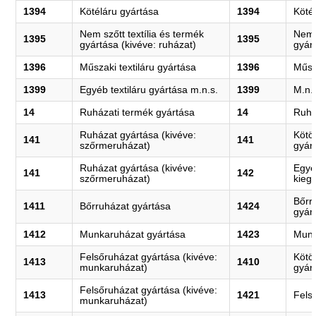
1394
Kötéláru gyártása
1394
Köté
Nem szőtt textília és termék
Nem s
1395
1395
gyártása (kivéve: ruházat)
gyár
1396
Műszaki textiláru gyártása
1396
Műsz
1399
Egyéb textiláru gyártása m.n.s.
1399
M.n.s
14
Ruházati termék gyártása
14
Ruhá
Ruházat gyártása (kivéve:
Kötöt
141
141
szőrmeruházat)
gyár
Ruházat gyártása (kivéve:
Egyé
141
142
szőrmeruházat)
kieg
Bőrr
1411
Bőrruházat gyártása
1424
gyár
1412
Munkaruházat gyártása
1423
Munk
Felsőruházat gyártása (kivéve:
Kötöt
1413
1410
munkaruházat)
gyár
Felsőruházat gyártása (kivéve:
1413
1421
Fels
munkaruházat)