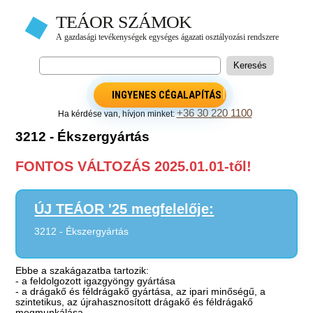
INGYENES CÉGALAPÍTÁS
+36 30 220 1100
Ha kérdése van, hívjon minket:
3212 - Ékszergyártás
FONTOS VÁLTOZÁS 2025.01.01-től!
ÚJ TEÁOR '25 megfelelője:
3212 - Ékszergyártás
Ebbe a szakágazatba tartozik:
- a feldolgozott igazgyöngy gyártása
- a drágakő és féldrágakő gyártása, az ipari minőségű, a
szintetikus, az újrahasznosított drágakő és féldrágakő
megmunkálása