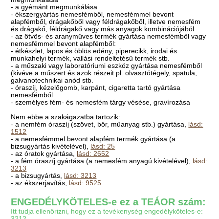
- a gyémánt megmunkálása
- ékszergyártás nemesfémből, nemesfémmel bevont
alapfémből, drágakőből vagy féldrágakőből, illetve nemesfém
és drágakő, féldrágakő vagy más anyagok kombinációjából
- az ötvös- és aranyműves termék gyártása nemesfémből vagy
nemesfémmel bevont alapfémből:
- étkészlet, lapos és öblös edény, piperecikk, irodai és
munkahelyi termék, vallási rendeltetésű termék stb.
- a műszaki vagy laboratóriumi eszköz gyártása nemesfémből
(kivéve a műszert és azok részeit pl. olvasztótégely, spatula,
galvanotechnikai anód stb.
- óraszíj, kézelőgomb, karpánt, cigaretta tartó gyártása
nemesfémből
- személyes fém- és nemesfém tárgy vésése, gravírozása
Nem ebbe a szakágazatba tartozik:
- a nemfém óraszíj (szövet, bőr, műanyag stb.) gyártása,
lásd:
1512
- a nemesfémmel bevont alapfém termék gyártása (a
bizsugyártás kivételével),
lásd: 25
- az óratok gyártása,
lásd: 2652
- a fém óraszíj gyártása (a nemesfém anyagú kivételével),
lásd:
3213
- a bizsugyártás,
lásd: 3213
- az ékszerjavítás,
lásd: 9525
ENGEDÉLYKÖTELES-e ez a TEÁOR szám:
Itt tudja ellenőrizni, hogy ez a tevékenység engedélyköteles-e:
3212