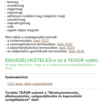
- lenmag
- mustármag
- négermag
- repcemag
- sáfrányos szeklice mag (olajözön mag)
- szezámmag
- napraforgómag
- mák
- egyéb olajos magvak
Nem ebbe a szakágazatba tartozik:
- a rizstermesztés,
lásd: 0112
- a csemegekukorica termesztése,
lásd: 0113
- a takarmánykukorica termesztése,
lásd: 0119
- az olajtartalmú gyümölcsök termesztése,
lásd: 0126
ENGEDÉLYKÖTELES-e ez a TEÁOR szám:
Itt tudja ellenőrizni, hogy ez a tevékenység engedélyköteles-e:
0111
Szakmakódok:
0111 teáor alatti szakmakódok
További TEÁOR számok a "Növénytermesztés,
állattenyésztés, vadgazdálkodás és kapcsolódó
szolgáltatások" alatt: