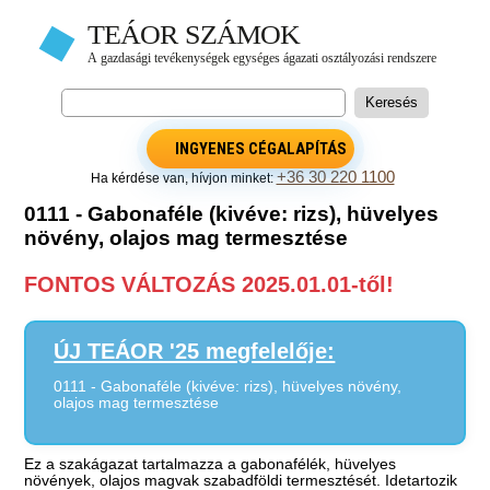
INGYENES CÉGALAPÍTÁS
+36 30 220 1100
Ha kérdése van, hívjon minket:
0111 - Gabonaféle (kivéve: rizs), hüvelyes
növény, olajos mag termesztése
FONTOS VÁLTOZÁS 2025.01.01-től!
ÚJ TEÁOR '25 megfelelője:
0111 - Gabonaféle (kivéve: rizs), hüvelyes növény,
olajos mag termesztése
Ez a szakágazat tartalmazza a gabonafélék, hüvelyes
növények, olajos magvak szabadföldi termesztését. Idetartozik