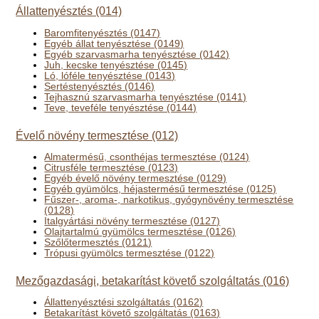
Állattenyésztés (014)
Baromfitenyésztés (0147)
Egyéb állat tenyésztése (0149)
Egyéb szarvasmarha tenyésztése (0142)
Juh, kecske tenyésztése (0145)
Ló, lóféle tenyésztése (0143)
Sertéstenyésztés (0146)
Tejhasznú szarvasmarha tenyésztése (0141)
Teve, teveféle tenyésztése (0144)
Évelő növény termesztése (012)
Almatermésű, csonthéjas termesztése (0124)
Citrusféle termesztése (0123)
Egyéb évelő növény termesztése (0129)
Egyéb gyümölcs, héjastermésű termesztése (0125)
Fűszer-, aroma-, narkotikus, gyógynövény termesztése
(0128)
Italgyártási növény termesztése (0127)
Olajtartalmú gyümölcs termesztése (0126)
Szőlőtermesztés (0121)
Trópusi gyümölcs termesztése (0122)
Mezőgazdasági, betakarítást követő szolgáltatás (016)
Állattenyésztési szolgáltatás (0162)
Betakarítást követő szolgáltatás (0163)