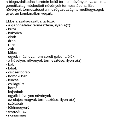
a biogazdálkodás keretein belül termelt növények, valamint a
genetikailag módosított növények termesztése is. Ezen
növények termesztését a mezőgazdasági termelőegységek
gyakran kombináltan végzik.
Ebbe a szakágazatba tartozik:
- a gabonafélék termesztése, ilyen a(z):
- búza
- kukorica
- cirok
- árpa
- rozs
- zab
- köles
- egyéb máshova nem sorolt gabonafélék.
- a hüvelyes növények termesztése, ilyen a(z):
- bab
- lóbab
- csicseriborsó
- homoki bab
- lencse
- csillagfürt
- borsó
- kajánbab
- egyéb hüvelyes növények
- az olajos magvak termesztése, ilyen a(z):
- szójabab
- földimogyoró
- gyapotmag
- ricinusmag