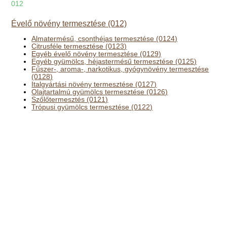
012
Évelő növény termesztése (012)
Almatermésű, csonthéjas termesztése (0124)
Citrusféle termesztése (0123)
Egyéb évelő növény termesztése (0129)
Egyéb gyümölcs, héjastermésű termesztése (0125)
Fűszer-, aroma-, narkotikus, gyógynövény termesztése
(0128)
Italgyártási növény termesztése (0127)
Olajtartalmú gyümölcs termesztése (0126)
Szőlőtermesztés (0121)
Trópusi gyümölcs termesztése (0122)