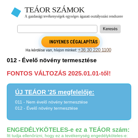
INGYENES CÉGALAPÍTÁS
+36 30 220 1100
Ha kérdése van, hívjon minket:
012 - Évelő növény termesztése
FONTOS VÁLTOZÁS 2025.01.01-től!
ÚJ TEÁOR '25 megfelelője:
011 - Nem évelő növény termesztése
012 - Évelő növény termesztése
ENGEDÉLYKÖTELES-e ez a TEÁOR szám:
Itt tudja ellenőrizni, hogy ez a tevékenység engedélyköteles-e: