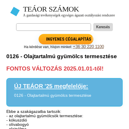
INGYENES CÉGALAPÍTÁS
+36 30 220 1100
Ha kérdése van, hívjon minket:
0126 - Olajtartalmú gyümölcs termesztése
FONTOS VÁLTOZÁS 2025.01.01-től!
ÚJ TEÁOR '25 megfelelője:
0126 - Olajtartalmú gyümölcs termesztése
Ebbe a szakágazatba tartozik:
- az olajtartalmú gyümölcsök termesztése:
- kókuszdió
- olívabogyó
- olajpálma