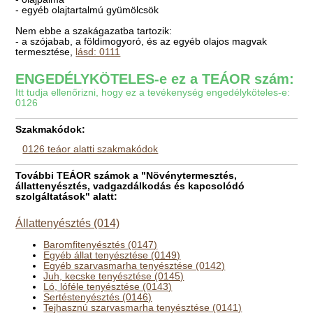
- egyéb olajtartalmú gyümölcsök
Nem ebbe a szakágazatba tartozik:
- a szójabab, a földimogyoró, és az egyéb olajos magvak
termesztése,
lásd: 0111
ENGEDÉLYKÖTELES-e ez a TEÁOR szám:
Itt tudja ellenőrizni, hogy ez a tevékenység engedélyköteles-e:
0126
Szakmakódok:
0126 teáor alatti szakmakódok
További TEÁOR számok a "Növénytermesztés,
állattenyésztés, vadgazdálkodás és kapcsolódó
szolgáltatások" alatt:
Állattenyésztés (014)
Baromfitenyésztés (0147)
Egyéb állat tenyésztése (0149)
Egyéb szarvasmarha tenyésztése (0142)
Juh, kecske tenyésztése (0145)
Ló, lóféle tenyésztése (0143)
Sertéstenyésztés (0146)
Tejhasznú szarvasmarha tenyésztése (0141)