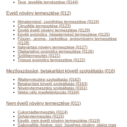
Teve, teveféle tenyésztése (0144)
Évelő növény termesztése (012)
Almatermésű, csonthéjas termesztése (0124)
Citrusféle termesztése (0123)
Egyéb évelő növény termesztése (0129)
Egyéb gyümölcs, héjastermésű termesztése (0125)
Fűszer-, aroma-, narkotikus, gyógynövény termesztése
(0128)
Italgyártási növény termesztése (0127)
Olajtartalmú gyümölcs termesztése (0126)
Szőlőtermesztés (0121)
Trópusi gyümölcs termesztése (0122)
Mezőgazdasági, betakarítást követő szolgáltatás (016)
Állattenyésztési szolgáltatás (0162)
Betakarítást követő szolgáltatás (0163)
Növénytermesztési szolgáltatás (0161)
Vetési célú magfeldolgozás (0164)
Nem évelő növény termesztése (011)
Cukornádtermesztés (0114)
Dohánytermesztés (0115)
Egyéb, nem évelő növény termesztése (0119)
Gabonaféle (kivéve: rizs), hüvelyes növény, olajos mag