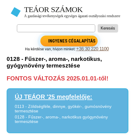
INGYENES CÉGALAPÍTÁS
+36 30 220 1100
Ha kérdése van, hívjon minket:
0128 - Fűszer-, aroma-, narkotikus,
gyógynövény termesztése
FONTOS VÁLTOZÁS 2025.01.01-től!
ÚJ TEÁOR '25 megfelelője:
0113 - Zöldségféle, dinnye, gyökér-, gumósnövény
termesztése
0128 - Fűszer-, aroma-, narkotikus gyógynövény
termesztése