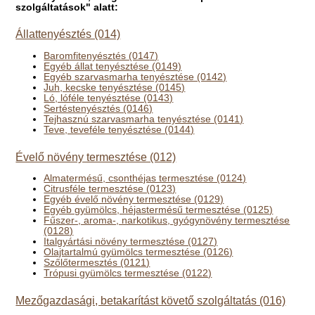
szolgáltatások" alatt:
Állattenyésztés (014)
Baromfitenyésztés (0147)
Egyéb állat tenyésztése (0149)
Egyéb szarvasmarha tenyésztése (0142)
Juh, kecske tenyésztése (0145)
Ló, lóféle tenyésztése (0143)
Sertéstenyésztés (0146)
Tejhasznú szarvasmarha tenyésztése (0141)
Teve, teveféle tenyésztése (0144)
Évelő növény termesztése (012)
Almatermésű, csonthéjas termesztése (0124)
Citrusféle termesztése (0123)
Egyéb évelő növény termesztése (0129)
Egyéb gyümölcs, héjastermésű termesztése (0125)
Fűszer-, aroma-, narkotikus, gyógynövény termesztése
(0128)
Italgyártási növény termesztése (0127)
Olajtartalmú gyümölcs termesztése (0126)
Szőlőtermesztés (0121)
Trópusi gyümölcs termesztése (0122)
Mezőgazdasági, betakarítást követő szolgáltatás (016)