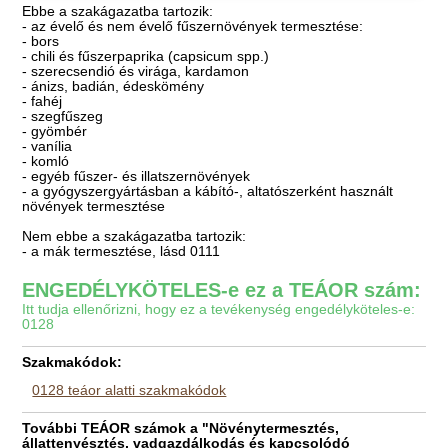
Ebbe a szakágazatba tartozik:
- az évelő és nem évelő fűszernövények termesztése:
- bors
- chili és fűszerpaprika (capsicum spp.)
- szerecsendió és virága, kardamon
- ánizs, badián, édeskömény
- fahéj
- szegfűszeg
- gyömbér
- vanília
- komló
- egyéb fűszer- és illatszernövények
- a gyógyszergyártásban a kábító-, altatószerként használt
növények termesztése
Nem ebbe a szakágazatba tartozik:
- a mák termesztése, lásd 0111
ENGEDÉLYKÖTELES-e ez a TEÁOR szám:
Itt tudja ellenőrizni, hogy ez a tevékenység engedélyköteles-e:
0128
Szakmakódok:
0128 teáor alatti szakmakódok
További TEÁOR számok a "Növénytermesztés,
állattenyésztés, vadgazdálkodás és kapcsolódó