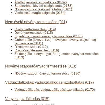
Állattenyésztési szolgáltatás (0162)
Betakarítást követő szolgáltatás (0163)
Növénytermesztési szolgáltatás (0161)
Vetési célú magfeldolgozás (0164)
Nem évelő növény termesztése (011)
Cukornádtermesztés (0114)
Dohánytermesztés (0115)
Egyéb, nem évelő növény termesztése (0119)
Gabonaféle (kivéve: rizs), hüvelyes növény, olajos mag
termesztése (0111)
Rizstermesztés (0112)
Rostnövénytermesztés (0116)
Zöldségféle, dinnye, gyökér-, gumósnövény termesztése
(0113)
Növényi szaporítóanyag termesztése (013)
Növényi szaporítóanyag termesztése (0130)
Vadgazdálkodás, vadgazdálkodási szolgáltatás (017)
Vadgazdálkodás, vadgazdálkodási szolgáltatás (0170)
Vegyes gazdálkodás (015)