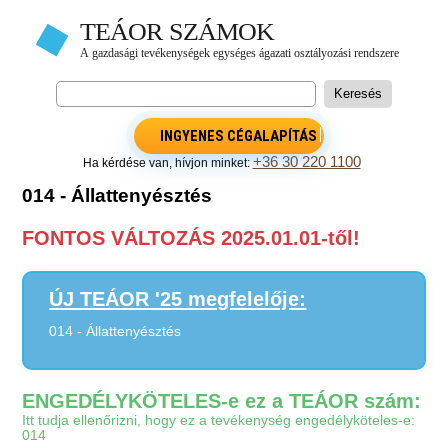
INGYENES CÉGALAPÍTÁS
+36 30 220 1100
Ha kérdése van, hívjon minket:
014 - Állattenyésztés
FONTOS VÁLTOZÁS 2025.01.01-től!
ÚJ TEÁOR '25 megfelelője:
014 - Állattenyésztés
ENGEDÉLYKÖTELES-e ez a TEÁOR szám:
Itt tudja ellenőrizni, hogy ez a tevékenység engedélyköteles-e:
014