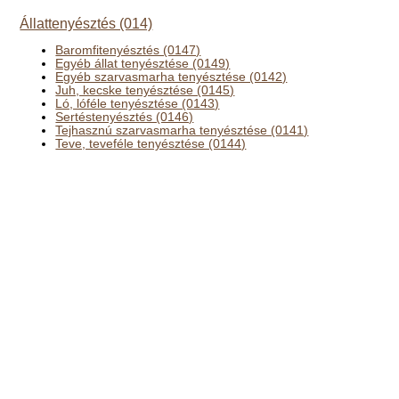
Állattenyésztés (014)
Baromfitenyésztés (0147)
Egyéb állat tenyésztése (0149)
Egyéb szarvasmarha tenyésztése (0142)
Juh, kecske tenyésztése (0145)
Ló, lóféle tenyésztése (0143)
Sertéstenyésztés (0146)
Tejhasznú szarvasmarha tenyésztése (0141)
Teve, teveféle tenyésztése (0144)