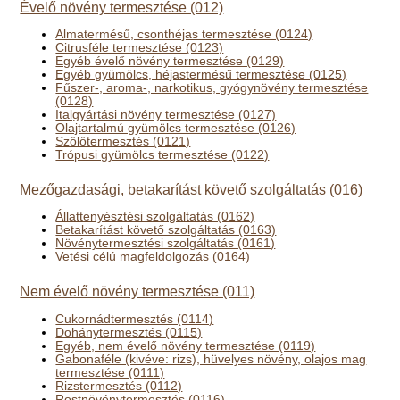
Évelő növény termesztése (012)
Almatermésű, csonthéjas termesztése (0124)
Citrusféle termesztése (0123)
Egyéb évelő növény termesztése (0129)
Egyéb gyümölcs, héjastermésű termesztése (0125)
Fűszer-, aroma-, narkotikus, gyógynövény termesztése
(0128)
Italgyártási növény termesztése (0127)
Olajtartalmú gyümölcs termesztése (0126)
Szőlőtermesztés (0121)
Trópusi gyümölcs termesztése (0122)
Mezőgazdasági, betakarítást követő szolgáltatás (016)
Állattenyésztési szolgáltatás (0162)
Betakarítást követő szolgáltatás (0163)
Növénytermesztési szolgáltatás (0161)
Vetési célú magfeldolgozás (0164)
Nem évelő növény termesztése (011)
Cukornádtermesztés (0114)
Dohánytermesztés (0115)
Egyéb, nem évelő növény termesztése (0119)
Gabonaféle (kivéve: rizs), hüvelyes növény, olajos mag
termesztése (0111)
Rizstermesztés (0112)
Rostnövénytermesztés (0116)