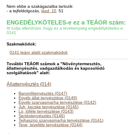
Nem ebbe a szakágazatba tartozik:
- a tejfeldolgozás,
lásd: 10
. 51
ENGEDÉLYKÖTELES-e ez a TEÁOR szám:
Itt tudja ellenőrizni, hogy ez a tevékenység engedélyköteles-e:
0141
Szakmakódok:
0141 teáor alatti szakmakódok
További TEÁOR számok a "Növénytermesztés,
állattenyésztés, vadgazdálkodás és kapcsolódó
szolgáltatások" alatt:
Állattenyésztés (014)
Baromfitenyésztés (0147)
Egyéb állat tenyésztése (0149)
Egyéb szarvasmarha tenyésztése (0142)
Juh, kecske tenyésztése (0145)
Ló, lóféle tenyésztése (0143)
Sertéstenyésztés (0146)
Tejhasznú szarvasmarha tenyésztése (0141)
Teve, teveféle tenyésztése (0144)