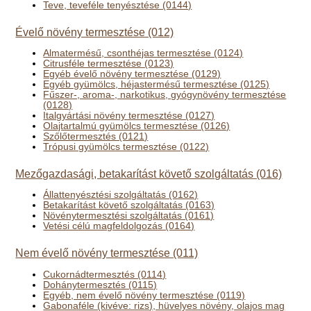
Teve, teveféle tenyésztése (0144)
Évelő növény termesztése (012)
Almatermésű, csonthéjas termesztése (0124)
Citrusféle termesztése (0123)
Egyéb évelő növény termesztése (0129)
Egyéb gyümölcs, héjastermésű termesztése (0125)
Fűszer-, aroma-, narkotikus, gyógynövény termesztése
(0128)
Italgyártási növény termesztése (0127)
Olajtartalmú gyümölcs termesztése (0126)
Szőlőtermesztés (0121)
Trópusi gyümölcs termesztése (0122)
Mezőgazdasági, betakarítást követő szolgáltatás (016)
Állattenyésztési szolgáltatás (0162)
Betakarítást követő szolgáltatás (0163)
Növénytermesztési szolgáltatás (0161)
Vetési célú magfeldolgozás (0164)
Nem évelő növény termesztése (011)
Cukornádtermesztés (0114)
Dohánytermesztés (0115)
Egyéb, nem évelő növény termesztése (0119)
Gabonaféle (kivéve: rizs), hüvelyes növény, olajos mag