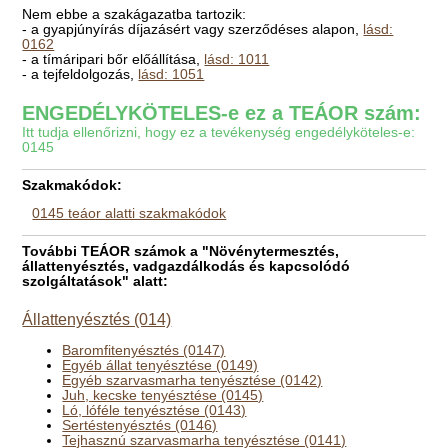
Nem ebbe a szakágazatba tartozik:
- a gyapjúnyírás díjazásért vagy szerződéses alapon,
lásd:
0162
- a tímáripari bőr előállítása,
lásd: 1011
- a tejfeldolgozás,
lásd: 1051
ENGEDÉLYKÖTELES-e ez a TEÁOR szám:
Itt tudja ellenőrizni, hogy ez a tevékenység engedélyköteles-e:
0145
Szakmakódok:
0145 teáor alatti szakmakódok
További TEÁOR számok a "Növénytermesztés,
állattenyésztés, vadgazdálkodás és kapcsolódó
szolgáltatások" alatt:
Állattenyésztés (014)
Baromfitenyésztés (0147)
Egyéb állat tenyésztése (0149)
Egyéb szarvasmarha tenyésztése (0142)
Juh, kecske tenyésztése (0145)
Ló, lóféle tenyésztése (0143)
Sertéstenyésztés (0146)
Tejhasznú szarvasmarha tenyésztése (0141)