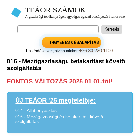
INGYENES CÉGALAPÍTÁS
+36 30 220 1100
Ha kérdése van, hívjon minket:
016 - Mezőgazdasági, betakarítást követő
szolgáltatás
FONTOS VÁLTOZÁS 2025.01.01-től!
ÚJ TEÁOR '25 megfelelője:
014 - Állattenyésztés
016 - Mezőgazdasági és betakarítást követő
szolgáltatás