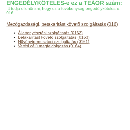
ENGEDÉLYKÖTELES-e ez a TEÁOR szám:
Itt tudja ellenőrizni, hogy ez a tevékenység engedélyköteles-e:
016
Mezőgazdasági, betakarítást követő szolgáltatás (016)
Állattenyésztési szolgáltatás (0162)
Betakarítást követő szolgáltatás (0163)
Növénytermesztési szolgáltatás (0161)
Vetési célú magfeldolgozás (0164)