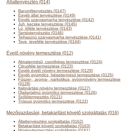
Állattenyésztés (014)
Baromfitenyésztés (0147)
Egyéb állat tenyésztése (0149)
Egyéb szarvasmarha tenyésztése (0142)
Juh, kecske tenyésztése (0145)
Ló, lóféle tenyésztése (0143)
Sertéstenyésztés (0146)
Tejhasznú szarvasmarha tenyésztése (0141)
Teve, teveféle tenyésztése (0144)
Évelő növény termesztése (012)
Almatermésű, csonthéjas termesztése (0124)
Citrusféle termesztése (0123)
Egyéb évelő növény termesztése (0129)
Egyéb gyümölcs, héjastermésű termesztése (0125)
Fűszer-, aroma-, narkotikus, gyógynövény termesztése
(0128)
Italgyártási növény termesztése (0127)
Olajtartalmú gyümölcs termesztése (0126)
Szőlőtermesztés (0121)
Trópusi gyümölcs termesztése (0122)
Mezőgazdasági, betakarítást követő szolgáltatás (016)
Állattenyésztési szolgáltatás (0162)
Betakarítást követő szolgáltatás (0163)
Növénytermesztési szolgáltatás (0161)