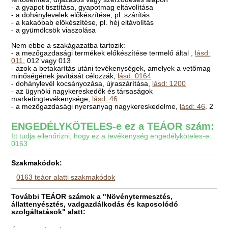
- a gyapot tisztítása, gyapotmag eltávolítása
- a dohánylevelek előkészítése, pl. szárítás
- a kakaóbab előkészítése, pl. héj eltávolítás
- a gyümölcsök viaszolása
Nem ebbe a szakágazatba tartozik:
- a mezőgazdasági termékek előkészítése termelő által ,
lásd:
011
, 012 vagy 013
- azok a betakarítás utáni tevékenységek, amelyek a vetőmag
minőségének javítását célozzák,
lásd: 0164
- dohánylevél kocsányozása, újraszárítása,
lásd: 1200
- az ügynöki nagykereskedők és társaságok
marketingtevékenysége,
lásd: 46
- a mezőgazdasági nyersanyag nagykereskedelme,
lásd: 46
. 2
ENGEDÉLYKÖTELES-e ez a TEÁOR szám:
Itt tudja ellenőrizni, hogy ez a tevékenység engedélyköteles-e:
0163
Szakmakódok:
0163 teáor alatti szakmakódok
További TEÁOR számok a "Növénytermesztés,
állattenyésztés, vadgazdálkodás és kapcsolódó
szolgáltatások" alatt: