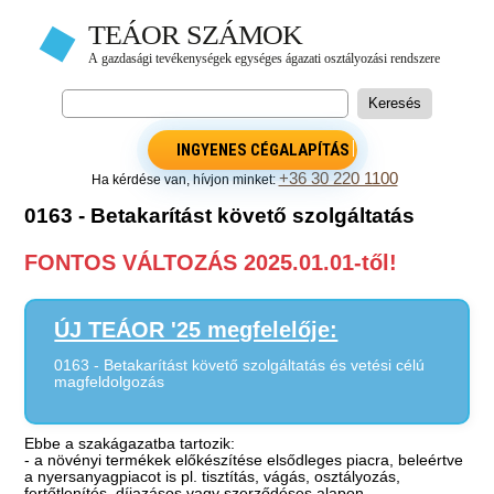
INGYENES CÉGALAPÍTÁS
+36 30 220 1100
Ha kérdése van, hívjon minket:
0163 - Betakarítást követő szolgáltatás
FONTOS VÁLTOZÁS 2025.01.01-től!
ÚJ TEÁOR '25 megfelelője:
0163 - Betakarítást követő szolgáltatás és vetési célú
magfeldolgozás
Ebbe a szakágazatba tartozik:
- a növényi termékek előkészítése elsődleges piacra, beleértve
a nyersanyagpiacot is pl. tisztítás, vágás, osztályozás,
fertőtlenítés, díjazásos vagy szerződéses alapon