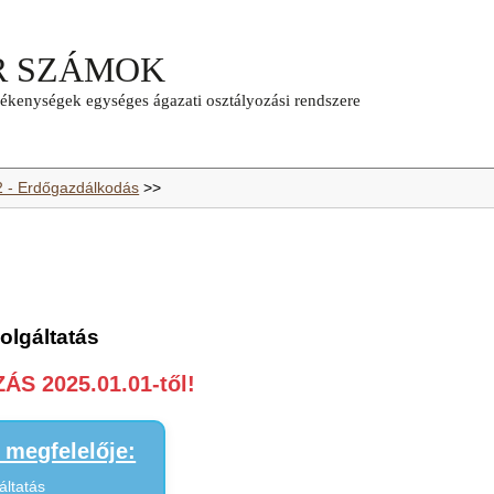
2 - Erdőgazdálkodás
>>
zolgáltatás
S 2025.01.01-től!
megfelelője:
áltatás