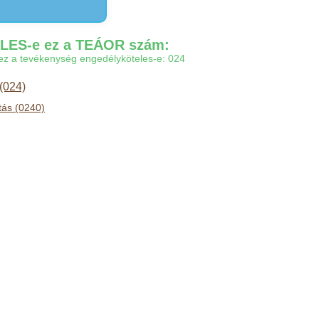
ES-e ez a TEÁOR szám:
gy ez a tevékenység engedélyköteles-e: 024
 (024)
tás (0240)