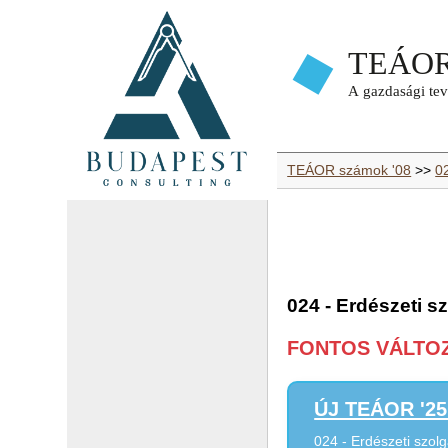
TEÁOR számok '08
>>
0
024 - Erdészeti s
FONTOS VÁLTOZÁ
ÚJ TEÁOR '25 
024 - Erdészeti szolg