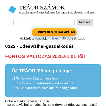
INGYENES CÉGALAPÍTÁS
+36 30 220 1100
Ha kérdése van, hívjon minket:
0322 - Édesvízihal-gazdálkodás
FONTOS VÁLTOZÁS 2025.01.01-től!
ÚJ TEÁOR '25 megfelelője:
0148 - Egyéb állat tenyésztése
0322 - Édesvizihal-termelés, -akvakultúra
0330 - Halászati és akvakultúra-szolgáltatás
Ebbe a szakágazatba tartozik:
- az édesvízihal-tenyésztés, bele értve az édesvízi díszhalakét