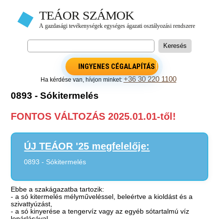
INGYENES CÉGALAPÍTÁS
+36 30 220 1100
Ha kérdése van, hívjon minket:
0893 - Sókitermelés
FONTOS VÁLTOZÁS 2025.01.01-től!
ÚJ TEÁOR '25 megfelelője:
0893 - Sókitermelés
Ebbe a szakágazatba tartozik:
- a só kitermelés mélyműveléssel, beleértve a kioldást és a
szivattyúzást,
- a só kinyerése a tengervíz vagy az egyéb sótartalmú víz
lepárlásával,