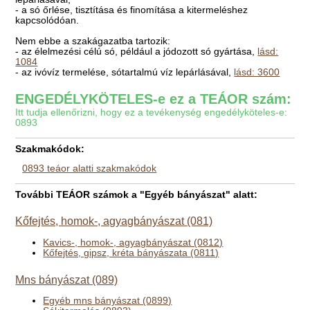
- a só őrlése, tisztítása és finomítása a kitermeléshez
kapcsolódóan.
Nem ebbe a szakágazatba tartozik:
- az élelmezési célú só, például a jódozott só gyártása,
lásd:
1084
- az ivóvíz termelése, sótartalmú víz lepárlásával,
lásd: 3600
ENGEDÉLYKÖTELES-e ez a TEÁOR szám:
Itt tudja ellenőrizni, hogy ez a tevékenység engedélyköteles-e:
0893
Szakmakódok:
0893 teáor alatti szakmakódok
További TEÁOR számok a "Egyéb bányászat" alatt:
Kőfejtés, homok-, agyagbányászat (081)
Kavics-, homok-, agyagbányászat (0812)
Kőfejtés, gipsz, kréta bányászata (0811)
Mns bányászat (089)
Egyéb mns bányászat (0899)