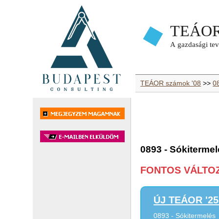
TEÁOR számok '08
>>
0
0893 - Sókiterme
FONTOS VÁLTOZÁ
ÚJ TEÁOR '25 
0893 - Sókitermelés