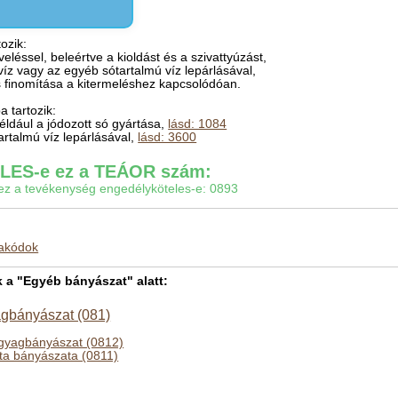
ozik:
eléssel, beleértve a kioldást és a szivattyúzást,
víz vagy az egyéb sótartalmú víz lepárlásával,
 és finomítása a kitermeléshez kapcsolódóan.
 tartozik:
például a jódozott só gyártása,
lásd: 1084
tartalmú víz lepárlásával,
lásd: 3600
ES-e ez a TEÁOR szám:
gy ez a tevékenység engedélyköteles-e: 0893
makódok
a "Egyéb bányászat" alatt:
agbányászat (081)
agyagbányászat (0812)
éta bányászata (0811)