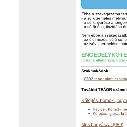
Ebbe a szakágazatba tart
- a só kitermelés mélyműv
- a só kinyerése a tenger
- a só őrlése, tisztítása
Nem ebbe a szakágazatba
- az élelmezési célú só, 
- az ivóvíz termelése, só
ENGEDÉLYKÖTEL
Itt tudja ellenőrizni, ho
Szakmakódok:
0893 teáor alatti szak
További TEÁOR számok 
Kőfejtés, homok-, agy
Kavics-, homok-, 
Kőfejtés, gipsz, kr
Mns bányászat (089)