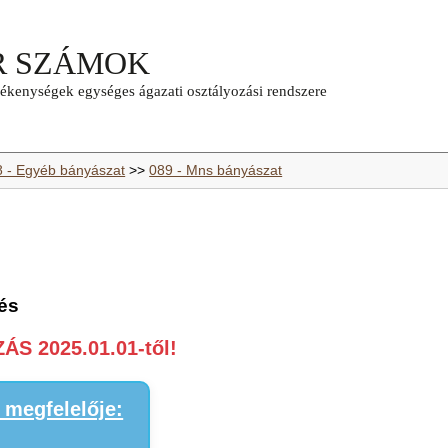
8 - Egyéb bányászat
>>
089 - Mns bányászat
lés
S 2025.01.01-től!
megfelelője: