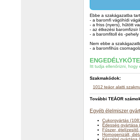
Ebbe a szakágazatba tart
- a baromfi vágóhídi vág
- a friss (nyers), hűtött
- az étkezési baromfizsír
- a baromfitoll és -pehel
Nem ebbe a szakágazatba
- a baromfihús csomagolá
ENGEDÉLYKÖTEL
Itt tudja ellenőrizni, ho
Szakmakódok:
1012 teáor alatti szak
További TEÁOR számok a
Egyéb élelmiszer gyár
Cukorgyártás (108
Édesség gyártása 
Fűszer, ételízesítő
Homogenizált, diét
Készétel gyártása 