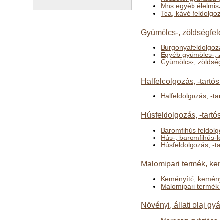
Mns egyéb élelmis
Tea, kávé feldolgo
Gyümölcs-, zöldségfeld
Burgonyafeldolgozá
Egyéb gyümölcs-, z
Gyümölcs-, zöldség
Halfeldolgozás, -tartós
Halfeldolgozás, -ta
Húsfeldolgozás, -tartó
Baromfihús feldolg
Hús-, baromfihús-
Húsfeldolgozás, -ta
Malomipari termék, ke
Keményítő, kemény
Malomipari termék
Növényi, állati olaj gy