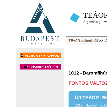
TEÁOR számok '08
>>
1
1012 - Baromfihús
FONTOS VÁLTOZÁ
ÚJ TEÁOR '25 
1012 - Baromfihús fe