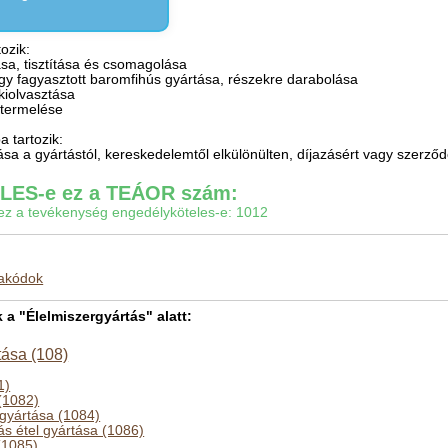
ozik:
ása, tisztítása és csomagolása
 vagy fagyasztott baromfihús gyártása, részekre darabolása
 kiolvasztása
y termelése
 tartozik:
sa a gyártástól, kereskedelemtől elkülönülten, díjazásért vagy szerző
ES-e ez a TEÁOR szám:
gy ez a tevékenység engedélyköteles-e: 1012
makódok
 "Élelmiszergyártás" alatt:
tása (108)
1)
(1082)
 gyártása (1084)
ás étel gyártása (1086)
(1085)