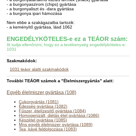
- a burgonyaszirom (chips) gyártása
- a burgonyaliszt és -dara gyártása
- a burgonya ipari hámozása
Nem ebbe a szakágazatba tartozik:
- a keményítő gyártása, lásd 1062
ENGEDÉLYKÖTELES-e ez a TEÁOR szám:
Itt tudja ellenőrizni, hogy ez a tevékenység engedélyköteles-e:
1031
Szakmakódok:
1031 teáor alatti szakmakódok
További TEÁOR számok a "Élelmiszergyártás" alatt:
Egyéb élelmiszer gyártása (108)
Cukorgyártás (1081)
Édesség gyártása (1082)
Fűszer, ételízesítő gyártása (1084)
Homogenizált, diétás étel gyártása (1086)
Készétel gyártása (1085)
Mns egyéb élelmiszer gyártása (1089)
Tea, kávé feldolgozása (1083)