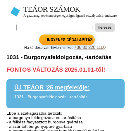
INGYENES CÉGALAPÍTÁS
+36 30 220 1100
Ha kérdése van, hívjon minket:
1031 - Burgonyafeldolgozás, -tartósítás
FONTOS VÁLTOZÁS 2025.01.01-től!
ÚJ TEÁOR '25 megfelelője:
1031 - Burgonyafeldolgozás, -tartósítás
Ebbe a szakágazatba tartozik:
- a burgonya feldolgozása és tartósítása:
- a félkész fagyasztott burgonya gyártása
- a szárított burgonyapüré gyártása
- a burgonyatartalmú lisztes termék (snack) gyártása