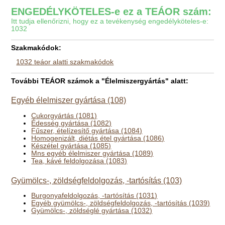
ENGEDÉLYKÖTELES-e ez a TEÁOR szám:
Itt tudja ellenőrizni, hogy ez a tevékenység engedélyköteles-e:
1032
Szakmakódok:
1032 teáor alatti szakmakódok
További TEÁOR számok a "Élelmiszergyártás" alatt:
Egyéb élelmiszer gyártása (108)
Cukorgyártás (1081)
Édesség gyártása (1082)
Fűszer, ételízesítő gyártása (1084)
Homogenizált, diétás étel gyártása (1086)
Készétel gyártása (1085)
Mns egyéb élelmiszer gyártása (1089)
Tea, kávé feldolgozása (1083)
Gyümölcs-, zöldségfeldolgozás, -tartósítás (103)
Burgonyafeldolgozás, -tartósítás (1031)
Egyéb gyümölcs-, zöldségfeldolgozás, -tartósítás (1039)
Gyümölcs-, zöldséglé gyártása (1032)