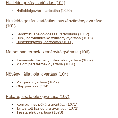
Halfeldolgozás, -tartósítás (102)
Halfeldolgozás, -tartósítás (1020)
Húsfeldolgozás, -tartósítás, húskészítmény gyártása
(101)
Baromfihús feldolgozása, tartósítása (1012)
Hús-, baromfihús-készítmény gyártása (1013)
Húsfeldolgozás, -tartósítás (1011)
Malomipari termék, keményítő gyártása (106)
Keményítő, keményítőtermék gyártása (1062)
Malomipari termék gyártása (1061)
Növényi, állati olaj gyártása (104)
Margarin gyártása (1042)
Olaj gyártása (1041)
Pékáru, tésztafélék gyártása (107)
Kenyér; friss pékáru gyártása (1071)
Tartósított lisztes áru gyártása (1072)
Tésztafélék gyártása (1073)