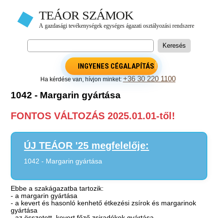
INGYENES CÉGALAPÍTÁS
+36 30 220 1100
Ha kérdése van, hívjon minket:
1042 - Margarin gyártása
FONTOS VÁLTOZÁS 2025.01.01-től!
ÚJ TEÁOR '25 megfelelője:
1042 - Margarin gyártása
Ebbe a szakágazatba tartozik:
- a margarin gyártása
- a kevert és hasonló kenhető étkezési zsírok és margarinok
gyártása
- az összetett, kevert főző zsiradékok gyártása