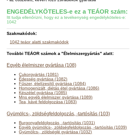
ENGEDÉLYKÖTELES-e ez a TEÁOR szám:
Itt tudja ellenőrizni, hogy ez a tevékenység engedélyköteles-e:
1042
Szakmakódok:
1042 teáor alatti szakmakódok
További TEÁOR számok a "Élelmiszergyártás" alatt:
Egyéb élelmiszer gyártása (108)
Cukorgyártás (1081)
Édesség gyártása (1082)
Fűszer, ételízesítő gyártása (1084)
Homogenizált, diétás étel gyártása (1086)
Készétel gyártása (1085)
Mns egyéb élelmiszer gyártása (1089)
Tea, kávé feldolgozása (1083)
Gyümölcs-, zöldségfeldolgozás, -tartósítás (103)
Burgonyafeldolgozás, -tartósítás (1031)
Egyéb gyümölcs-, zöldségfeldolgozás, -tartósítás (1039)
Gyümölcs-, zöldséglé gyártása (1032)