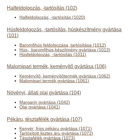
Halfeldolgozás, -tartósítás (102)
Halfeldolgozás, -tartósítás (1020)
Húsfeldolgozás, -tartósítás, húskészítmény gyártása
(101)
Baromfihús feldolgozása, tartósítása (1012)
Hús-, baromfihús-készítmény gyártása (1013)
Húsfeldolgozás, -tartósítás (1011)
Malomipari termék, keményítő gyártása (106)
Keményítő, keményítőtermék gyártása (1062)
Malomipari termék gyártása (1061)
Növényi, állati olaj gyártása (104)
Margarin gyártása (1042)
Olaj gyártása (1041)
Pékáru, tésztafélék gyártása (107)
Kenyér; friss pékáru gyártása (1071)
Tartósított lisztes áru gyártása (1072)
Tésztafélék gyártása (1073)