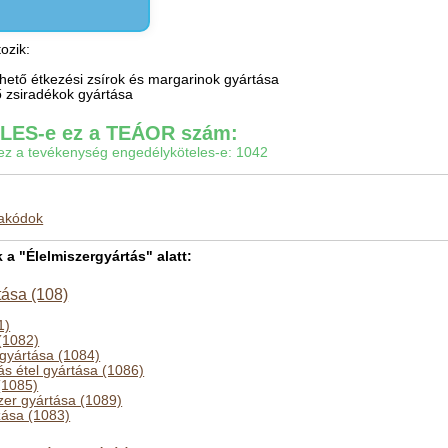
ozik:
nhető étkezési zsírok és margarinok gyártása
ző zsiradékok gyártása
ES-e ez a TEÁOR szám:
gy ez a tevékenység engedélyköteles-e: 1042
makódok
 "Élelmiszergyártás" alatt:
tása (108)
1)
(1082)
 gyártása (1084)
ás étel gyártása (1086)
(1085)
zer gyártása (1089)
zása (1083)