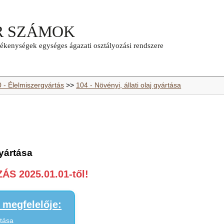
0 - Élelmiszergyártás
>>
104 - Növényi, állati olaj gyártása
yártása
S 2025.01.01-től!
megfelelője:
rtása