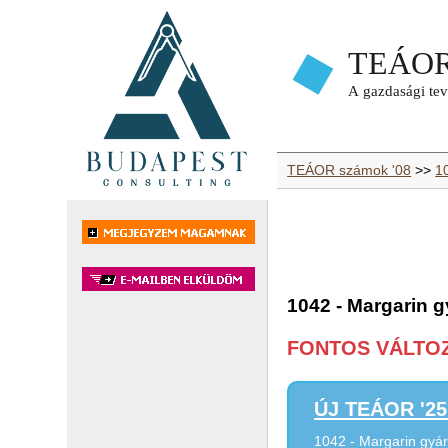
TEÁOR számok '08
>>
1
1042 - Margarin g
FONTOS VÁLTOZÁ
ÚJ TEÁOR '25 
1042 - Margarin gyá