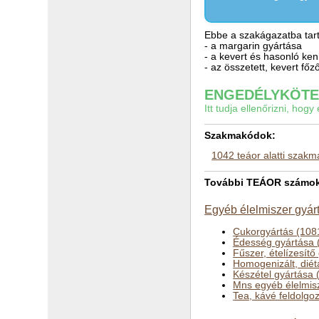
Ebbe a szakágazatba tart
- a margarin gyártása
- a kevert és hasonló ke
- az összetett, kevert fő
ENGEDÉLYKÖTEL
Itt tudja ellenőrizni, ho
Szakmakódok:
1042 teáor alatti szak
További TEÁOR számok a
Egyéb élelmiszer gyár
Cukorgyártás (108
Édesség gyártása 
Fűszer, ételízesítő
Homogenizált, diét
Készétel gyártása 
Mns egyéb élelmis
Tea, kávé feldolgo