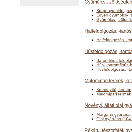
Gyümölcs-, zöldségfeld
Burgonyafeldolgozá
Egyéb gyümölcs-, z
Gyümölcs-, zöldség
Halfeldolgozás, -tartós
Halfeldolgozás, -ta
Húsfeldolgozás, -tartó
Baromfihús feldolg
Hús-, baromfihús-
Húsfeldolgozás, -ta
Malomipari termék, ke
Keményítő, kemény
Malomipari termék
Növényi, állati olaj gy
Margarin gyártása
Olaj gyártása (104
Pékáru, tésztafélék gy