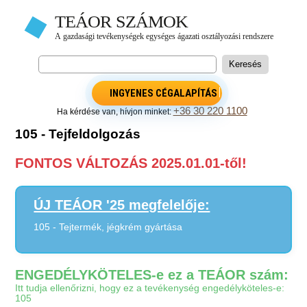
INGYENES CÉGALAPÍTÁS
+36 30 220 1100
Ha kérdése van, hívjon minket:
105 - Tejfeldolgozás
FONTOS VÁLTOZÁS 2025.01.01-től!
ÚJ TEÁOR '25 megfelelője:
105 - Tejtermék, jégkrém gyártása
ENGEDÉLYKÖTELES-e ez a TEÁOR szám:
Itt tudja ellenőrizni, hogy ez a tevékenység engedélyköteles-e:
105