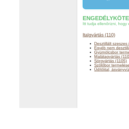
ENGEDÉLYKÖTEL
Itt tudja ellenőrizni, ho
Italgyártás (110)
Desztillált szeszes 
Egyéb nem desztillál
Gyümölcsbor terme
Malátagyártás (11
Sörgyártás (1105)
Szőlőbor termelés
Üdítőital, ásványví