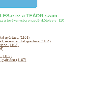
ES-e ez a TEÁOR szám:
gy ez a tevékenység engedélyköteles-e: 110
ital gyártása (1101)
t, erjesztett ital gyártása (1104)
lése (1103)
06)
e (1102)
z gyártása (1107)