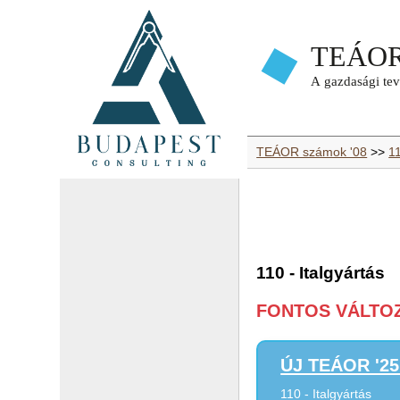
TEÁOR számok '08
>>
11
110 - Italgyártás
FONTOS VÁLTOZÁ
ÚJ TEÁOR '25 
110 - Italgyártás