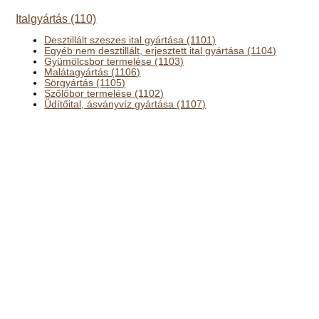
Italgyártás (110)
Desztillált szeszes ital gyártása (1101)
Egyéb nem desztillált, erjesztett ital gyártása (1104)
Gyümölcsbor termelése (1103)
Malátagyártás (1106)
Sörgyártás (1105)
Szőlőbor termelése (1102)
Üdítőital, ásványvíz gyártása (1107)