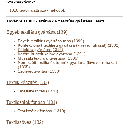
Szakmakódok:
1310 teáor alatti szakmakódok
További TEÁOR számok a "Textília gyártása" alatt:
Egyéb textiláru gyártása (139)
Egyéb textiláru gyártása mns (1399)
Konfekcionált textiláru gyártása (kivéve: ruházat) (1392)
Kötéláru gyártása (1394)
Kötött, hurkolt kelme gyártása (1391)
Műszaki textiláru gyártása (1396)
Nem szőtt textília és termék gyártása (kivéve: ruházat)
(1395)
Szőnyeggyártás (1393)
Textilkikészítés (133)
Textilkikészítés (1330)
Textilszálak fonása (131)
Textilszálak fonása (1310)
Textilszövés (132)