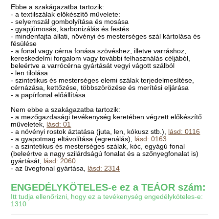
Ebbe a szakágazatba tartozik:
- a textilszálak előkészítő művelete:
- selyemszál gombolyítása és mosása
- gyapjúmosás, karbonizálás és festés
- mindenfajta állati, növényi és mesterséges szál kártolása és
fésülése
- a fonal vagy cérna fonása szövéshez, illetve varráshoz,
kereskedelmi forgalom vagy további felhasználás céljából,
beleértve a varrócérna gyártását vegyi vágott szálból
- len tilolása
- szintetikus és mesterséges elemi szálak terjedelmesítése,
cérnázása, kettőzése, többszörözése és merítési eljárása
- a papírfonal előállítása
Nem ebbe a szakágazatba tartozik:
- a mezőgazdasági tevékenység keretében végzett előkészítő
műveletek,
lásd: 01
- a növényi rostok áztatása (juta, len, kókusz stb.),
lásd: 0116
- a gyapotmag eltávolítása (egrenálás),
lásd: 0163
- a szintetikus és mesterséges szálak, kóc, egyágú fonal
(beleértve a nagy szilárdságú fonalat és a szőnyegfonalat is)
gyártását,
lásd: 2060
- az üvegfonal gyártása,
lásd: 2314
ENGEDÉLYKÖTELES-e ez a TEÁOR szám:
Itt tudja ellenőrizni, hogy ez a tevékenység engedélyköteles-e:
1310