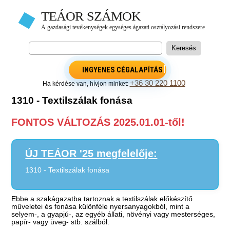
INGYENES CÉGALAPÍTÁS
+36 30 220 1100
Ha kérdése van, hívjon minket:
1310 - Textilszálak fonása
FONTOS VÁLTOZÁS 2025.01.01-től!
ÚJ TEÁOR '25 megfelelője:
1310 - Textilszálak fonása
Ebbe a szakágazatba tartoznak a textilszálak előkészítő
műveletei és fonása különféle nyersanyagokból, mint a
selyem-, a gyapjú-, az egyéb állati, növényi vagy mesterséges,
papír- vagy üveg- stb. szálból.