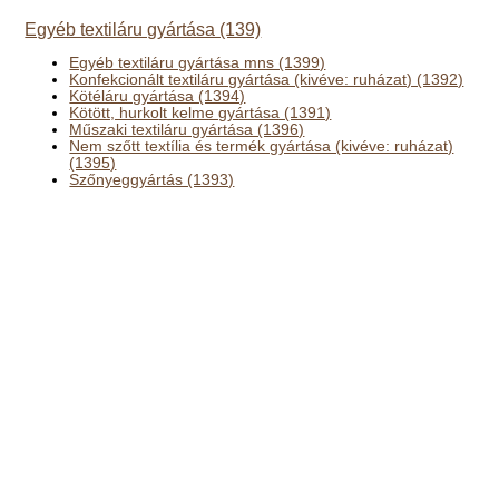
Egyéb textiláru gyártása (139)
Egyéb textiláru gyártása mns (1399)
Konfekcionált textiláru gyártása (kivéve: ruházat) (1392)
Kötéláru gyártása (1394)
Kötött, hurkolt kelme gyártása (1391)
Műszaki textiláru gyártása (1396)
Nem szőtt textília és termék gyártása (kivéve: ruházat)
(1395)
Szőnyeggyártás (1393)