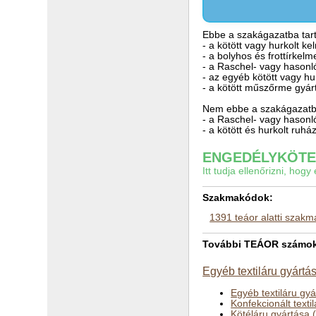
Ebbe a szakágazatba tart
- a kötött vagy hurkolt k
- a bolyhos és frottírkelm
- a Raschel- vagy hasonl
- az egyéb kötött vagy hu
- a kötött műszőrme gyár
Nem ebbe a szakágazatba
- a Raschel- vagy hasonl
- a kötött és hurkolt ruhá
ENGEDÉLYKÖTEL
Itt tudja ellenőrizni, ho
Szakmakódok:
1391 teáor alatti szak
További TEÁOR számok a
Egyéb textiláru gyártá
Egyéb textiláru gy
Konfekcionált texti
Kötéláru gyártása 