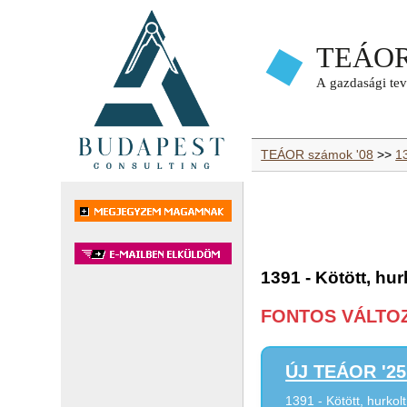
TEÁOR számok '08
>>
13
1391 - Kötött, hu
FONTOS VÁLTOZÁ
ÚJ TEÁOR '25 
1391 - Kötött, hurkol