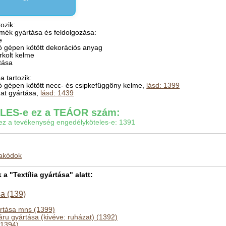
ozik:
elmék gyártása és feldolgozása:
e
ó gépen kötött dekorációs anyag
rkolt kelme
tása
 tartozik:
ó gépen kötött necc- és csipkefüggöny kelme,
lásd: 1399
zat gyártása,
lásd: 1439
ES-e ez a TEÁOR szám:
gy ez a tevékenység engedélyköteles-e: 1391
makódok
 "Textília gyártása" alatt:
sa (139)
ártása mns (1399)
láru gyártása (kivéve: ruházat) (1392)
(1394)