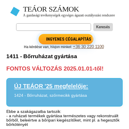
INGYENES CÉGALAPÍTÁS
+36 30 220 1100
Ha kérdése van, hívjon minket:
1411 - Bőrruházat gyártása
FONTOS VÁLTOZÁS 2025.01.01-től!
ÚJ TEÁOR '25 megfelelője:
1424 - Bőrruházat, szőrmecikk gyártása
Ebbe a szakágazatba tartozik:
- a ruházati termékek gyártása természetes vagy rekonstruált
bőrből, beleértve a bőripari kiegészítőket, mint pl. a hegesztők
bőrkötényét