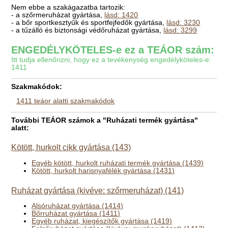
Nem ebbe a szakágazatba tartozik:
- a szőrmeruházat gyártása,
lásd: 1420
- a bőr sportkesztyűk és sportfejfedők gyártása,
lásd: 3230
- a tűzálló és biztonsági védőruházat gyártása,
lásd: 3299
ENGEDÉLYKÖTELES-e ez a TEÁOR szám:
Itt tudja ellenőrizni, hogy ez a tevékenység engedélyköteles-e:
1411
Szakmakódok:
1411 teáor alatti szakmakódok
További TEÁOR számok a "Ruházati termék gyártása"
alatt:
Kötött, hurkolt cikk gyártása (143)
Egyéb kötött, hurkolt ruházati termék gyártása (1439)
Kötött, hurkolt harisnyafélék gyártása (1431)
Ruházat gyártása (kivéve: szőrmeruházat) (141)
Alsóruházat gyártása (1414)
Bőrruházat gyártása (1411)
Egyéb ruházat, kiegészítők gyártása (1419)