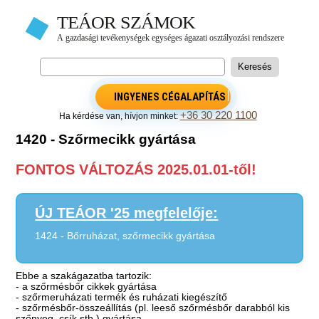
INGYENES CÉGALAPÍTÁS
+36 30 220 1100
Ha kérdése van, hívjon minket:
1420 - Szőrmecikk gyártása
FONTOS VÁLTOZÁS 2025.01.01-től!
ÚJ TEÁOR '25 megfelelője:
1424 - Bőrruházat, szőrmecikk gyártása
Ebbe a szakágazatba tartozik:
- a szőrmésbőr cikkek gyártása
- szőrmeruházati termék és ruházati kiegészítő
- szőrmésbőr-összeállítás (pl. leeső szőrmésbőr darabból kis
szőnyeg, csík stb.) gyártása