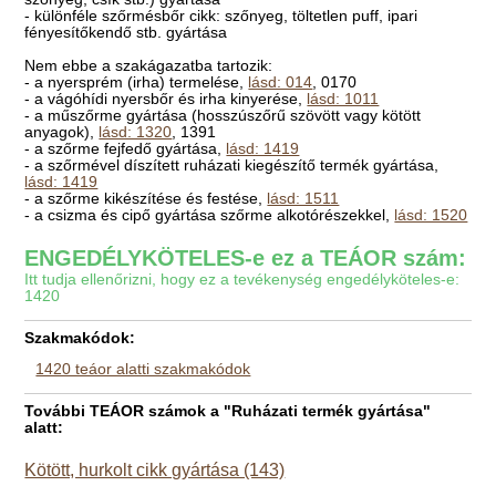
- különféle szőrmésbőr cikk: szőnyeg, töltetlen puff, ipari
fényesítőkendő stb. gyártása
Nem ebbe a szakágazatba tartozik:
- a nyersprém (irha) termelése,
lásd: 014
, 0170
- a vágóhídi nyersbőr és irha kinyerése,
lásd: 1011
- a műszőrme gyártása (hosszúszőrű szövött vagy kötött
anyagok),
lásd: 1320
, 1391
- a szőrme fejfedő gyártása,
lásd: 1419
- a szőrmével díszített ruházati kiegészítő termék gyártása,
lásd: 1419
- a szőrme kikészítése és festése,
lásd: 1511
- a csizma és cipő gyártása szőrme alkotórészekkel,
lásd: 1520
ENGEDÉLYKÖTELES-e ez a TEÁOR szám:
Itt tudja ellenőrizni, hogy ez a tevékenység engedélyköteles-e:
1420
Szakmakódok:
1420 teáor alatti szakmakódok
További TEÁOR számok a "Ruházati termék gyártása"
alatt:
Kötött, hurkolt cikk gyártása (143)