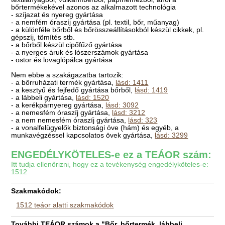
bőrtermékekével azonos az alkalmazott technológia
- szíjazat és nyereg gyártása
- a nemfém óraszíj gyártása (pl. textil, bőr, műanyag)
- a különféle bőrből és bőrösszeállításokból készül cikkek, pl.
gépszíj, tömítés stb.
- a bőrből készül cipőfűző gyártása
- a nyerges áruk és lószerszámok gyártása
- ostor és lovaglópálca gyártása
Nem ebbe a szakágazatba tartozik:
- a bőrruházati termék gyártása,
lásd: 1411
- a kesztyű és fejfedő gyártása bőrből,
lásd: 1419
- a lábbeli gyártása,
lásd: 1520
- a kerékpárnyereg gyártása,
lásd: 3092
- a nemesfém óraszíj gyártása,
lásd: 3212
- a nem nemesfém óraszíj gyártása,
lásd: 323
- a vonalfelügyelők biztonsági öve (hám) és egyéb, a
munkavégzéssel kapcsolatos övek gyártása,
lásd: 3299
ENGEDÉLYKÖTELES-e ez a TEÁOR szám:
Itt tudja ellenőrizni, hogy ez a tevékenység engedélyköteles-e:
1512
Szakmakódok:
1512 teáor alatti szakmakódok
További TEÁOR számok a "Bőr, bőrtermék, lábbeli