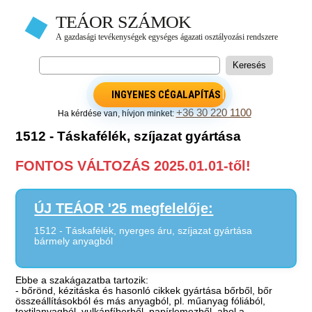
INGYENES CÉGALAPÍTÁS
+36 30 220 1100
Ha kérdése van, hívjon minket:
1512 - Táskafélék, szíjazat gyártása
FONTOS VÁLTOZÁS 2025.01.01-től!
ÚJ TEÁOR '25 megfelelője:
1512 - Táskafélék, nyerges áru, szíjazat gyártása
bármely anyagból
Ebbe a szakágazatba tartozik:
- bőrönd, kézitáska és hasonló cikkek gyártása bőrből, bőr
összeállításokból és más anyagból, pl. műanyag fóliából,
textilanyagból, vulkánfíberből, papírlemezből, ahol a