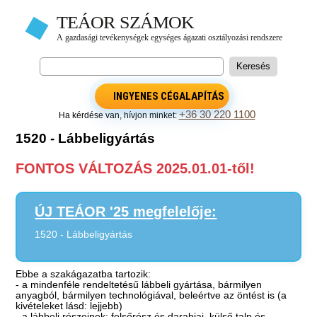
INGYENES CÉGALAPÍTÁS
+36 30 220 1100
Ha kérdése van, hívjon minket:
1520 - Lábbeligyártás
FONTOS VÁLTOZÁS 2025.01.01-től!
ÚJ TEÁOR '25 megfelelője:
1520 - Lábbeligyártás
Ebbe a szakágazatba tartozik:
- a mindenféle rendeltetésű lábbeli gyártása, bármilyen
anyagból, bármilyen technológiával, beleértve az öntést is (a
kivételeket lásd: lejjebb)
- a lábbeli részeinek: felsőrész és darabjai, külső talp és