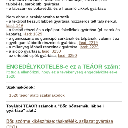
talpbélés, sarok stb. gyártása
- a lábszár- és bokavédő, és a hasonló cikkek gyártása
Nem ebbe a szakágazatba tartozik
- a textilből készült lábbeli gyártása hozzáerősített talp nélkül,
lásd: 149
- a facipő részei és a cipőipari fakellékek gyártása (pl. sarok és
kaptafa),
lásd: 1629
- a gumicsizma és gumicipő sarkának és talpának, valamint az
egyéb gumilábbelik részeinek gyártása,
lásd: 2219
- a műanyag lábbeli részeinek gyártása,
lásd: 2229
- a sícipő gyártása,
lásd: 3230
- az ortopéd cipők gyártása,
lásd: 3250
ENGEDÉLYKÖTELES-e ez a TEÁOR szám:
Itt tudja ellenőrizni, hogy ez a tevékenység engedélyköteles-e:
1520
Szakmakódok:
1520 teáor alatti szakmakódok
További TEÁOR számok a "Bőr, bőrtermék, lábbeli
gyártása" alatt:
Bőr, szőrme kikészítése; táskafélék, szíjazat gyártása
(151)