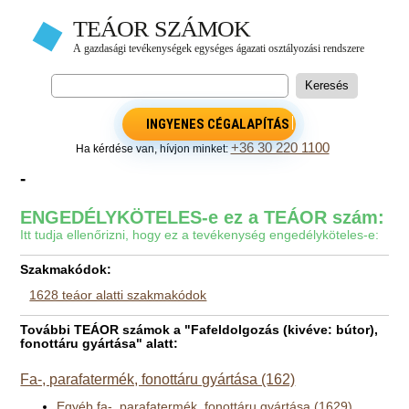
INGYENES CÉGALAPÍTÁS
+36 30 220 1100
Ha kérdése van, hívjon minket:
-
ENGEDÉLYKÖTELES-e ez a TEÁOR szám:
Itt tudja ellenőrizni, hogy ez a tevékenység engedélyköteles-e:
Szakmakódok:
1628 teáor alatti szakmakódok
További TEÁOR számok a "Fafeldolgozás (kivéve: bútor),
fonottáru gyártása" alatt:
Fa-, parafatermék, fonottáru gyártása (162)
Egyéb fa-, parafatermék, fonottáru gyártása (1629)