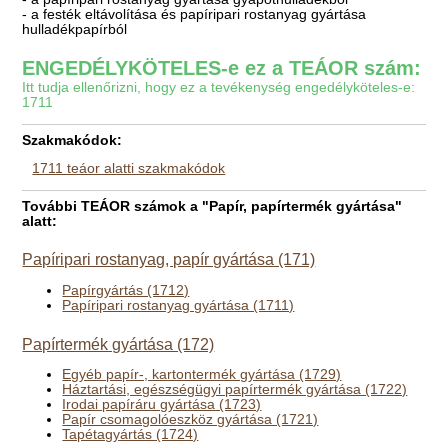
- a festék eltávolítása és papíripari rostanyag gyártása
hulladékpapírból
ENGEDÉLYKÖTELES-e ez a TEÁOR szám:
Itt tudja ellenőrizni, hogy ez a tevékenység engedélyköteles-e:
1711
Szakmakódok:
1711 teáor alatti szakmakódok
További TEÁOR számok a "Papír, papírtermék gyártása"
alatt:
Papíripari rostanyag, papír gyártása (171)
Papírgyártás (1712)
Papíripari rostanyag gyártása (1711)
Papírtermék gyártása (172)
Egyéb papír-, kartontermék gyártása (1729)
Háztartási, egészségügyi papírtermék gyártása (1722)
Irodai papíráru gyártása (1723)
Papír csomagolóeszköz gyártása (1721)
Tapétagyártás (1724)