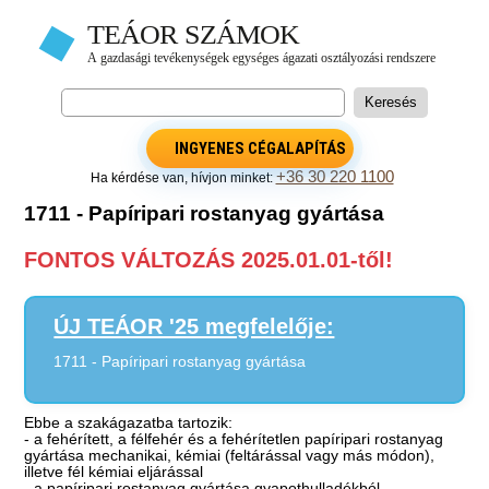
INGYENES CÉGALAPÍTÁS
+36 30 220 1100
Ha kérdése van, hívjon minket:
1711 - Papíripari rostanyag gyártása
FONTOS VÁLTOZÁS 2025.01.01-től!
ÚJ TEÁOR '25 megfelelője:
1711 - Papíripari rostanyag gyártása
Ebbe a szakágazatba tartozik:
- a fehérített, a félfehér és a fehérítetlen papíripari rostanyag
gyártása mechanikai, kémiai (feltárással vagy más módon),
illetve fél kémiai eljárással
- a papíripari rostanyag gyártása gyapothulladékból