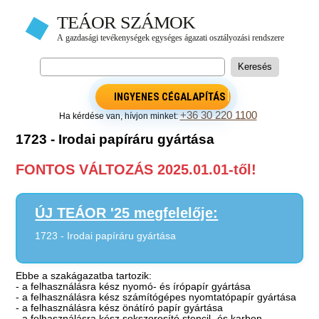
INGYENES CÉGALAPÍTÁS
+36 30 220 1100
Ha kérdése van, hívjon minket:
1723 - Irodai papíráru gyártása
FONTOS VÁLTOZÁS 2025.01.01-től!
ÚJ TEÁOR '25 megfelelője:
1723 - Irodai papíráru gyártása
Ebbe a szakágazatba tartozik:
- a felhasználásra kész nyomó- és írópapír gyártása
- a felhasználásra kész számítógépes nyomtatópapír gyártása
- a felhasználásra kész önátíró papír gyártása
- a felhasználásra kész sokszorosító stencil- és karbon-