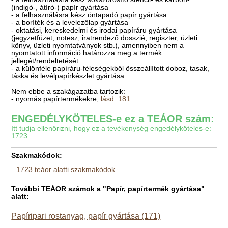
(indigó-, átíró-) papír gyártása
- a felhasználásra kész öntapadó papír gyártása
- a boríték és a levelezőlap gyártása
- oktatási, kereskedelmi és irodai papíráru gyártása
(jegyzetfüzet, notesz, iratrendező dosszié, regiszter, üzleti
könyv, üzleti nyomtatványok stb.), amennyiben nem a
nyomtatott információ határozza meg a termék
jellegét/rendeltetését
- a különféle papíráru-féleségekből összeállított doboz, tasak,
táska és levélpapírkészlet gyártása
Nem ebbe a szakágazatba tartozik:
- nyomás papírtermékekre,
lásd: 181
ENGEDÉLYKÖTELES-e ez a TEÁOR szám:
Itt tudja ellenőrizni, hogy ez a tevékenység engedélyköteles-e:
1723
Szakmakódok:
1723 teáor alatti szakmakódok
További TEÁOR számok a "Papír, papírtermék gyártása"
alatt:
Papíripari rostanyag, papír gyártása (171)