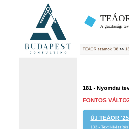
TEÁOR számok '08
>>
1
181 - Nyomdai t
FONTOS VÁLTOZÁ
ÚJ TEÁOR '25 
133 - Textilkikészítés