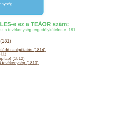
kenység
ES-e ez a TEÁOR szám:
gy ez a tevékenység engedélyköteles-e: 181
(181)
lódó szolgáltatás (1814)
811)
pilap) (1812)
ő tevékenység (1813)