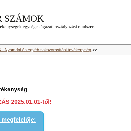
8 - Nyomdai és egyéb sokszorosítási tevékenység
>>
evékenység
S 2025.01.01-től!
megfelelője: