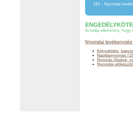
181 - Nyomdai tevé
ENGEDÉLYKÖTEL
Itt tudja ellenőrizni, ho
Nyomdai tevékenység 
Könyvkötés, kapcso
Napilapnyomás (1
Nyomás (kivéve: na
Nyomdai előkészít