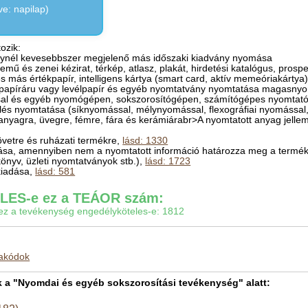
e: napilap)
ozik:
égynél kevesebbszer megjelenő más időszaki kiadvány nyomása
emű és zenei kézirat, térkép, atlasz, plakát, hirdetési katalógus, pro
s más értékpapír, intelligens kártya (smart card, aktív memeóriakártya
papíráru vagy levélpapír és egyéb nyomtatvány nyomtatása magasnyom
al és egyéb nyomógépen, sokszorosítógépen, számítógépes nyomtatón,
lölés nyomtatása (síknyomással, mélynyomással, flexográfiai nyomással,
nyagra, üvegre, fémre, fára és kerámiárabr>A nyomtatott anyag jell
övetre és ruházati termékre,
lásd: 1330
tása, amennyiben nem a nyomtatott információ határozza meg a termék je
 könyv, üzleti nyomtatványok stb.),
lásd: 1723
kiadása,
lásd: 581
ES-e ez a TEÁOR szám:
gy ez a tevékenység engedélyköteles-e: 1812
makódok
a "Nyomdai és egyéb sokszorosítási tevékenység" alatt: