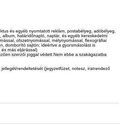
spektus és egyéb nyomtatott reklám, postabélyeg, adóbélyeg,
), album, határidőnapló, naptár, és egyéb kereskedelmi
ással, ofszetnyomással, mélynyomással, flexográfiai
 domborító sajtón; ideértve a gyorsmásolást is
 és más eljárással)
emzően szerzői joggal védett.Nem ebbe a szakágazatba
llegét/rendeltetését (jegyzetfüzet, notesz, iratrendező