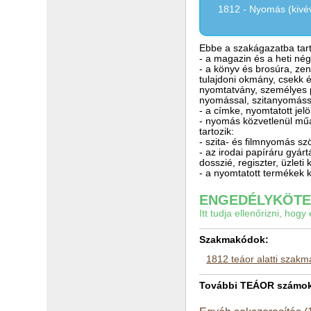
1812 - Nyomás (kivév
Ebbe a szakágazatba tart
- a magazin és a heti n
- a könyv és brosúra, zen
tulajdoni okmány, csekk é
nyomtatvány, személyes 
nyomással, szitanyomáss
- a címke, nyomtatott je
- nyomás közvetlenül műa
tartozik:
- szita- és filmnyomás sz
- az irodai papíráru gyár
dosszié, regiszter, üzleti
- a nyomtatott termékek 
ENGEDÉLYKÖTEL
Itt tudja ellenőrizni, ho
Szakmakódok:
1812 teáor alatti szak
További TEÁOR számok 