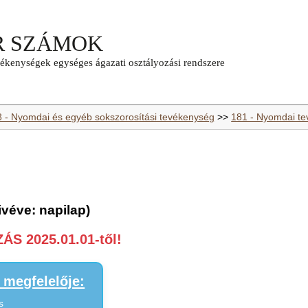
8 - Nyomdai és egyéb sokszorosítási tevékenység
>>
181 - Nyomdai t
véve: napilap)
S 2025.01.01-től!
megfelelője:
s