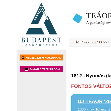
TEÁOR számok '08
>>
1
1812 - Nyomás (ki
FONTOS VÁLTOZÁ
ÚJ TEÁOR '25 
1330 - Textilkikészíté