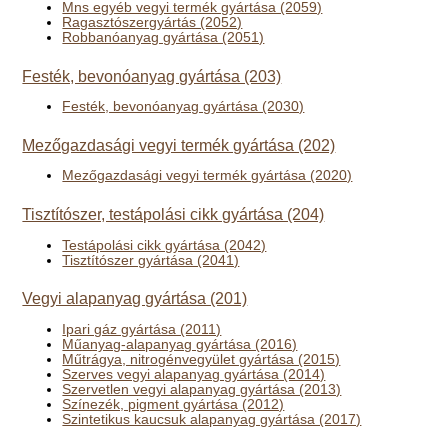
Mns egyéb vegyi termék gyártása (2059)
Ragasztószergyártás (2052)
Robbanóanyag gyártása (2051)
Festék, bevonóanyag gyártása (203)
Festék, bevonóanyag gyártása (2030)
Mezőgazdasági vegyi termék gyártása (202)
Mezőgazdasági vegyi termék gyártása (2020)
Tisztítószer, testápolási cikk gyártása (204)
Testápolási cikk gyártása (2042)
Tisztítószer gyártása (2041)
Vegyi alapanyag gyártása (201)
Ipari gáz gyártása (2011)
Műanyag-alapanyag gyártása (2016)
Műtrágya, nitrogénvegyület gyártása (2015)
Szerves vegyi alapanyag gyártása (2014)
Szervetlen vegyi alapanyag gyártása (2013)
Színezék, pigment gyártása (2012)
Szintetikus kaucsuk alapanyag gyártása (2017)