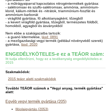
- a műtrágyaiparral kapcsolatos nitrogéntermékek gyártása:
- salétromsav és szulfo-salétromsav, ammónia, ammónium-
klorid, kálium-nitritek és -nitrátok, triammónium-foszfát és
ammónium-karbonát
- virágföld gyártása, fő alkotóanyagként, tőzegből
- a kevert virágföld gyártása, tőzegből, természetes földből,
homokból, agyagból és ásványokból
Nem ebbe a szakágazatba tartozik:
- a guanó kitermelése,
lásd: 0891
- a mezőgazdasági vegyi termék (például növényvédő szerek)
gyártása,
lásd: 2020
ENGEDÉLYKÖTELES-e ez a TEÁOR szám:
Itt tudja ellenőrizni, hogy ez a tevékenység engedélyköteles-e:
2015
Szakmakódok:
2015 teáor alatti szakmakódok
További TEÁOR számok a "Vegyi anyag, termék gyártása"
alatt:
Egyéb vegyi termék gyártása (205)
Illóolajgyártás (2053)