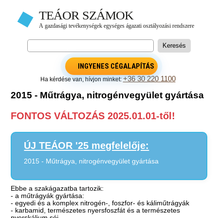
INGYENES CÉGALAPÍTÁS
+36 30 220 1100
Ha kérdése van, hívjon minket:
2015 - Műtrágya, nitrogénvegyület gyártása
FONTOS VÁLTOZÁS 2025.01.01-től!
ÚJ TEÁOR '25 megfelelője:
2015 - Műtrágya, nitrogénvegyület gyártása
Ebbe a szakágazatba tartozik:
- a műtrágyák gyártása:
- egyedi és a komplex nitrogén-, foszfor- és káliműtrágyák
- karbamid, természetes nyersfoszfát és a természetes
nyerskálium sói