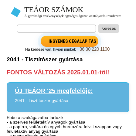
INGYENES CÉGALAPÍTÁS
+36 30 220 1100
Ha kérdése van, hívjon minket:
2041 - Tisztítószer gyártása
FONTOS VÁLTOZÁS 2025.01.01-től!
ÚJ TEÁOR '25 megfelelője:
2041 - Tisztítószer gyártása
Ebbe a szakágazatba tartozik:
- a szerves felületaktív anyagok gyártása
- a papírra, vattára és egyéb hordozóra felvitt szappan vagy
felületaktív anyag gyártása
- a nyers glicerin gyártása