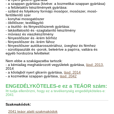
- a szappan gyártása (kivéve: a kozmetikai szappan gyártása)
- a felületaktív készítmények gyártása:
- szilárd és folyékony formájú mosópor, mosószer, mosó-
fertőtlenítő szer
- konyhai mosogatószer
- öblítőszer, textillágyító
- a tisztító- és fényesítőszerek gyártása:
- lakásillatosító és -szagtalanító készítmény
- műviasz és viaszkészítmény
- fényesítőszer és -krém bőrhöz
- fényesítőszer és -krém fához
- fényesítőszer autókarosszériához, üveghez és fémhez
- súrolópaszták és -porok, beleértve a papírra, vattára és
egyéb hordozóra felvitteket
Nem ebbe a szakágazatba tartozik:
- a kémiailag meghatározott vegyületek gyártása,
lásd: 2013
,
2014
- a kőolajból nyert glicerin gyártása,
lásd: 2014
- a kozmetikai szappan gyártása,
lásd: 2042
ENGEDÉLYKÖTELES-e ez a TEÁOR szám:
Itt tudja ellenőrizni, hogy ez a tevékenység engedélyköteles-e:
2041
Szakmakódok:
2041 teáor alatti szakmakódok