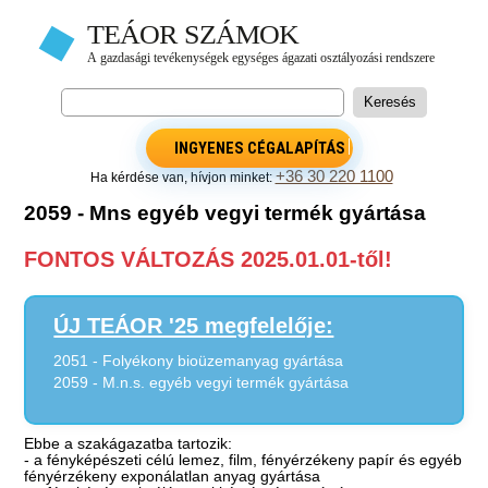
INGYENES CÉGALAPÍTÁS
+36 30 220 1100
Ha kérdése van, hívjon minket:
2059 - Mns egyéb vegyi termék gyártása
FONTOS VÁLTOZÁS 2025.01.01-től!
ÚJ TEÁOR '25 megfelelője:
2051 - Folyékony bioüzemanyag gyártása
2059 - M.n.s. egyéb vegyi termék gyártása
Ebbe a szakágazatba tartozik:
- a fényképészeti célú lemez, film, fényérzékeny papír és egyéb
fényérzékeny exponálatlan anyag gyártása