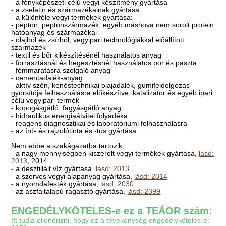
- a fényképészeti célú vegyi készítmény gyártása
- a zselatin és származékainak gyártása
- a különféle vegyi termékek gyártása:
- pepton, peptonszármazék, egyéb máshova nem sorolt protein
hatóanyag és származékai
- olajból és zsírból, vegyipari technológiákkal előállított
származék
- textil és bőr kikészítésénél használatos anyag
- forrasztásnál és hegesztésnél használatos por és paszta
- fémmaratásra szolgáló anyag
- cementadalék-anyag
- aktív szén, kenéstechnikai olajadalék, gumifeldolgozás
gyorsítója felhasználásra előkészítve, katalizátor és egyéb ipari
célú vegyipari termék
- kopogásgátló, fagyásgátló anyag
- hidraulikus energiaátvitel folyadéka
- reagens diagnosztikai és laboratóriumi felhasználásra
- az író- és rajzolótinta és -tus gyártása
Nem ebbe a szakágazatba tartozik:
- a nagy mennyiségben kiszerelt vegyi termékek gyártása,
lásd:
2013
, 2014
- a desztillált víz gyártása,
lásd: 2013
- a szerves vegyi alapanyag gyártása,
lásd: 2014
- a nyomdafesték gyártása,
lásd: 2030
- az aszfaltalapú ragasztó gyártása,
lásd: 2399
ENGEDÉLYKÖTELES-e ez a TEÁOR szám:
Itt tudja ellenőrizni, hogy ez a tevékenység engedélyköteles-e: