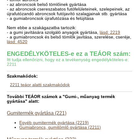
- az abroncsok belső tömlőinek gyártása
- az abroncsok csereszabatos futófelületeinek, szelepeinek, az
újrafutózandó abroncsok futójavító szalagjainak stb. gyártása
- a gumiabroncsok újrafutózása és felújítása
Nem ebbe a szakágazatba tartozik:
- a gumi javítására szolgáló anyagok gyártása,
lásd: 2219
- a gumiabroncsok és belső tömlők javítása, szerelése, cseréje,
lásd: 4520
ENGEDÉLYKÖTELES-e ez a TEÁOR szám:
Itt tudja ellenőrizni, hogy ez a tevékenység engedélyköteles-e:
2211
Szakmakódok:
2211 teáor alatti szakmakódok
További TEÁOR számok a "Gumi-, műanyag termék
gyártása" alatt:
Gumitermék gyártása (221)
Egyéb gumitermék gyártása (2219)
Gumiabroncs, gumitömlő gyártása (2211)