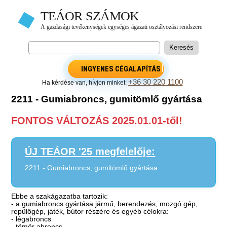
INGYENES CÉGALAPÍTÁS
+36 30 220 1100
Ha kérdése van, hívjon minket:
2211 - Gumiabroncs, gumitömlő gyártása
FONTOS VÁLTOZÁS 2025.01.01-től!
ÚJ TEÁOR '25 megfelelője:
2211 - Gumiabroncs, gumitömlő gyártása
Ebbe a szakágazatba tartozik:
- a gumiabroncs gyártása jármű, berendezés, mozgó gép,
repülőgép, játék, bútor részére és egyéb célokra:
- légabroncs
- tömör abroncs