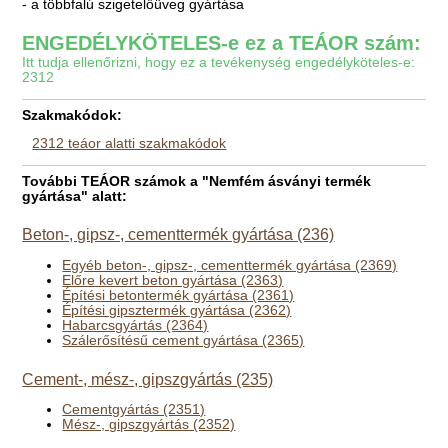
- a többfalú szigetelőüveg gyártása
ENGEDÉLYKÖTELES-e ez a TEÁOR szám:
Itt tudja ellenőrizni, hogy ez a tevékenység engedélyköteles-e:
2312
Szakmakódok:
2312 teáor alatti szakmakódok
További TEÁOR számok a "Nemfém ásványi termék
gyártása" alatt:
Beton-, gipsz-, cementtermék gyártása (236)
Egyéb beton-, gipsz-, cementtermék gyártása (2369)
Előre kevert beton gyártása (2363)
Építési betontermék gyártása (2361)
Építési gipsztermék gyártása (2362)
Habarcsgyártás (2364)
Szálerősítésű cement gyártása (2365)
Cement-, mész-, gipszgyártás (235)
Cementgyártás (2351)
Mész-, gipszgyártás (2352)