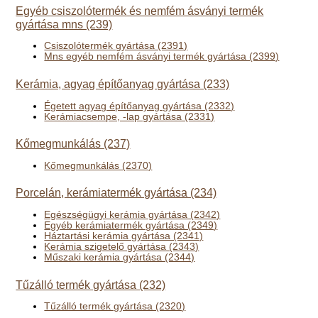
Egyéb csiszolótermék és nemfém ásványi termék
gyártása mns (239)
Csiszolótermék gyártása (2391)
Mns egyéb nemfém ásványi termék gyártása (2399)
Kerámia, agyag építőanyag gyártása (233)
Égetett agyag építőanyag gyártása (2332)
Kerámiacsempe, -lap gyártása (2331)
Kőmegmunkálás (237)
Kőmegmunkálás (2370)
Porcelán, kerámiatermék gyártása (234)
Egészségügyi kerámia gyártása (2342)
Egyéb kerámiatermék gyártása (2349)
Háztartási kerámia gyártása (2341)
Kerámia szigetelő gyártása (2343)
Műszaki kerámia gyártása (2344)
Tűzálló termék gyártása (232)
Tűzálló termék gyártása (2320)