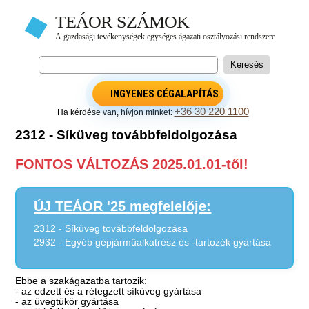
INGYENES CÉGALAPÍTÁS
+36 30 220 1100
Ha kérdése van, hívjon minket:
2312 - Síküveg továbbfeldolgozása
FONTOS VÁLTOZÁS 2025.01.01-től!
ÚJ TEÁOR '25 megfelelője:
2312 - Síküveg továbbfeldolgozása
2932 - Egyéb gépjárműalkatrész és -tartozék gyártása
Ebbe a szakágazatba tartozik:
- az edzett és a rétegzett síküveg gyártása
- az üvegtükör gyártása