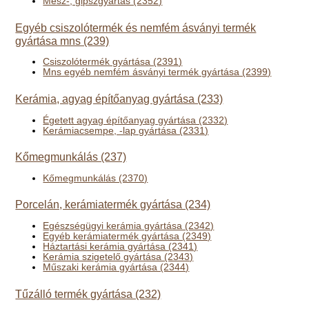
Mész-, gipszgyártás (2352)
Egyéb csiszolótermék és nemfém ásványi termék
gyártása mns (239)
Csiszolótermék gyártása (2391)
Mns egyéb nemfém ásványi termék gyártása (2399)
Kerámia, agyag építőanyag gyártása (233)
Égetett agyag építőanyag gyártása (2332)
Kerámiacsempe, -lap gyártása (2331)
Kőmegmunkálás (237)
Kőmegmunkálás (2370)
Porcelán, kerámiatermék gyártása (234)
Egészségügyi kerámia gyártása (2342)
Egyéb kerámiatermék gyártása (2349)
Háztartási kerámia gyártása (2341)
Kerámia szigetelő gyártása (2343)
Műszaki kerámia gyártása (2344)
Tűzálló termék gyártása (232)