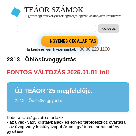
INGYENES CÉGALAPÍTÁS
+36 30 220 1100
Ha kérdése van, hívjon minket:
2313 - Öblösüveggyártás
FONTOS VÁLTOZÁS 2025.01.01-től!
ÚJ TEÁOR '25 megfelelője:
2313 - Öblösüveggyártás
Ebbe a szakágazatba tartozik:
- az üveg- vagy kristálypalack és egyéb tárolóeszköz gyártása
- az üveg vagy kristály ivópohár és egyéb háztartási edény
gyártása