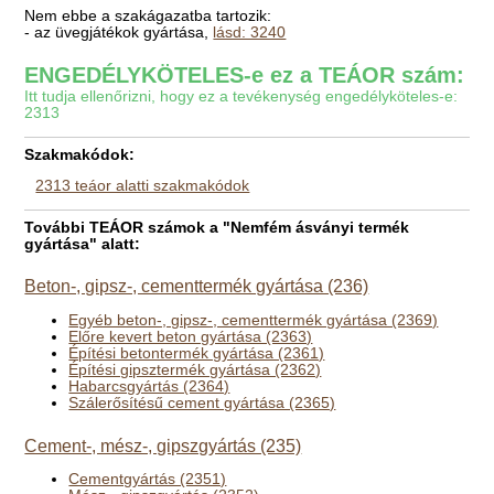
Nem ebbe a szakágazatba tartozik:
- az üvegjátékok gyártása,
lásd: 3240
ENGEDÉLYKÖTELES-e ez a TEÁOR szám:
Itt tudja ellenőrizni, hogy ez a tevékenység engedélyköteles-e:
2313
Szakmakódok:
2313 teáor alatti szakmakódok
További TEÁOR számok a "Nemfém ásványi termék
gyártása" alatt:
Beton-, gipsz-, cementtermék gyártása (236)
Egyéb beton-, gipsz-, cementtermék gyártása (2369)
Előre kevert beton gyártása (2363)
Építési betontermék gyártása (2361)
Építési gipsztermék gyártása (2362)
Habarcsgyártás (2364)
Szálerősítésű cement gyártása (2365)
Cement-, mész-, gipszgyártás (235)
Cementgyártás (2351)